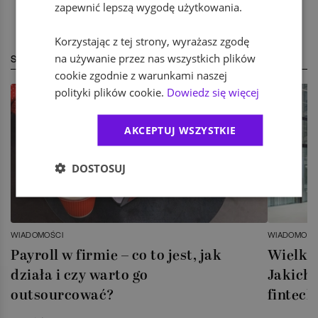
zapewnić lepszą wygodę użytkowania.
Korzystając z tej strony, wyrażasz zgodę
na używanie przez nas wszystkich plików
STREFA EKSPERTA
cookie zgodnie z warunkami naszej
polityki plików cookie.
Dowiedz się więcej
AKCEPTUJ WSZYSTKIE
DOSTOSUJ
WIADOMOŚCI
WIADOMOŚC
Payroll w firmie – co to jest, jak
Wielka 
działa i czy warto go
Jakich 
outsourcować?
fintech