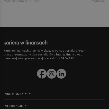
Materiał partnera, HRK S.A.
Marta Magie
Karierawfinansach.pl to największy w Polsce portal z ofertami
pracy przeznaczony dla specjalistów z branży finansowej,
bankowej, ubezpieczeniowej oraz sektora BPO/SSC.
INNE PROJEKTY
INFORMACJE