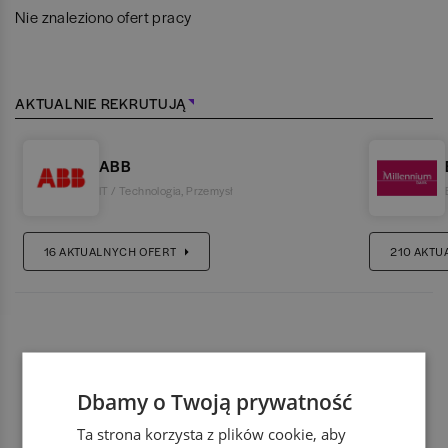
Nie znaleziono ofert pracy
AKTUALNIE REKRUTUJĄ
ABB
IT / Technologia
,
Przemysł
16
AKTUALNYCH OFERT
210
AKTU
Dbamy o Twoją prywatność
Ta strona korzysta z plików cookie, aby