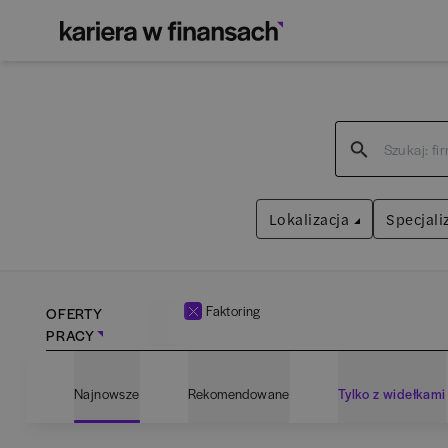
Lokalizacja
Specjali
Faktoring
OFERTY
PRACY
Bartoszyce
(
1
)
Admin
Najnowsze
Rekomendowane
Tylko z widełkami
Białogard
(
1
)
Anali