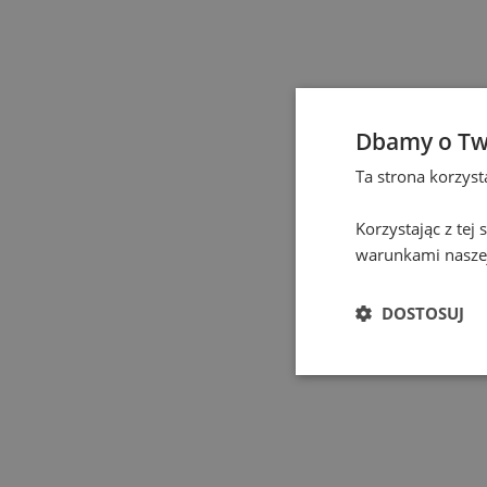
Częstochowa
(
1
)
Eindhoven
(
1
)
Elbląg
(
1
)
Dbamy o Tw
Ta strona korzys
Gdańsk
(
115
)
Korzystając z tej
Gdynia
(
3
)
warunkami naszej
Gliwice
(
2
)
DOSTOSUJ
Głogów
(
1
)
Gniezno
(
2
)
Gorzów Wielkopolski
(