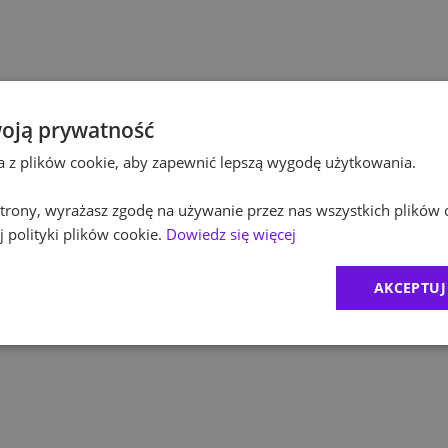
Pol
Budownictwo
Pol
Inżynieria
Equ
Kultura / Media
oją prywatność
ta z plików cookie, aby zapewnić lepszą wygodę użytkowania.
RO
Edukacja
 strony, wyrażasz zgodę na używanie przez nas wszystkich plików 
Zur
 polityki plików cookie.
Dowiedz się więcej
MD
AKCEPTUJ
CR
Exc
1
)
BDO