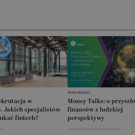
Arc
)
ATA
No
Boo
Cub
AXA
WIADOMOŚCI
Akz
ekrutacja w
Money Talks: o przyszło
. Jakich specjalistów
finansów z ludzkiej
Ins
ukać fintech?
perspektywy
Wsp
ka
Redakcja KarierawFinansach.pl