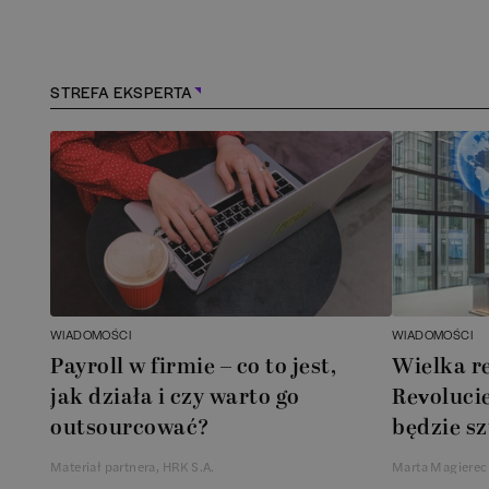
Kielce
(
1
)
Konstancin-Jeziorna
(
1
STREFA EKSPERTA
Kościerzyna
(
1
)
Kraków
(
158
)
Lębork
(
1
)
Legionowo
(
1
)
WIADOMOŚCI
WIADOMOŚCI
Legnica
(
1
)
Payroll w firmie – co to jest,
Wielka r
jak działa i czy warto go
Revolucie
Leszno
(
1
)
outsourcować?
będzie sz
Materiał partnera, HRK S.A.
Marta Magierec
Łódź
(
83
)