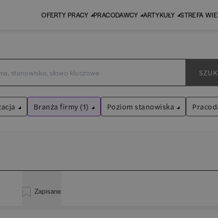
OFERTY PRACY
PRACODAWCY
ARTYKUŁY
STREFA WI
SZUK
zacja
Branża firmy (1)
Poziom stanowiska
Pracod
Faktoring
Asystent
(
30
)
Wyczyść filtry
Praktykant / stażysta
(
34
)
istracja
(
18
)
EY 
Audyt / Konsulting
Specjalista
(
636
)
Zapisane
za
(
110
)
Pw
Bankowość
Kierownik/Manager
(
240
)