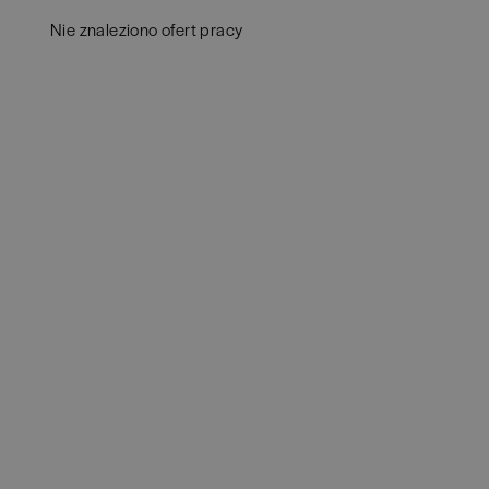
Białystok
(
3
)
Audy
Nie znaleziono ofert pracy
Bielsko-Biała
(
1
)
Bank
Bochnia
(
1
)
Huma
Brno
(
1
)
IT
(
3
POKAŻ 
Brodnica
(
1
)
Konsu
Brzeg
(
1
)
Księ
Brzesko
(
1
)
Podat
Brzozów
(
1
)
Ubez
Bydgoszcz
(
1
)
Zarzą