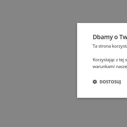
Elbląg
(
1
)
Gdańsk
(
129
)
Gdynia
(
3
)
Dbamy o Tw
Ta strona korzys
Gliwice
(
2
)
Korzystając z tej
Głogów
(
1
)
warunkami naszej
Gniezno
(
2
)
DOSTOSUJ
Gorzów Wielkopolski
(
Grodzisk Mazowiecki
(
Hel
(
1
)