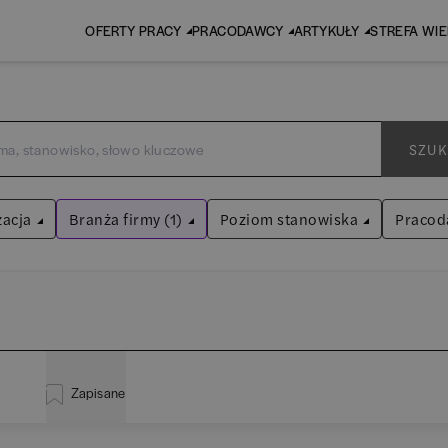
OFERTY PRACY
PRACODAWCY
ARTYKUŁY
STREFA WI
SZUK
zacja
Branża firmy (1)
Poziom stanowiska
Pracod
Handel / E-commerce
Asystent
(
31
)
Wyczyść filtry
Praktykant / stażysta
(
33
)
istracja
(
20
)
EY 
Audyt / Konsulting
Specjalista
(
701
)
Zapisane
za
(
114
)
Pw
Bankowość
Kierownik/Manager
(
246
)