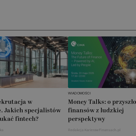
Arc
ATA
No
Boo
Cub
AXA
WIADOMOŚCI
Akz
ekrutacja w
Money Talks: o przyszło
. Jakich specjalistów
finansów z ludzkiej
Ins
ukać fintech?
perspektywy
Wsp
ka
Redakcja KarierawFinansach.pl