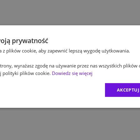
Pol
Budownictwo
Pol
Inżynieria
Equ
Kultura / Media
oją prywatność
ta z plików cookie, aby zapewnić lepszą wygodę użytkowania.
RO
Edukacja
 strony, wyrażasz zgodę na używanie przez nas wszystkich plików 
Zur
 polityki plików cookie.
Dowiedz się więcej
MD
AKCEPTUJ
1
)
CR
2
)
Exc
BDO