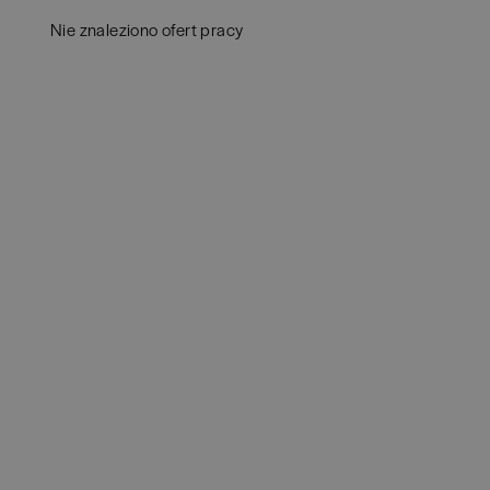
Białystok
(
4
)
Audy
Nie znaleziono ofert pracy
Bielsko-Biała
(
1
)
Bank
Bochnia
(
1
)
Huma
Brodnica
(
1
)
IT
(
3
POKAŻ 
Brzeg
(
1
)
Konsu
Brzesko
(
1
)
Księ
Brzozów
(
1
)
Podat
Bydgoszcz
(
1
)
Ubez
Cała Polska
(
2
)
Zarzą