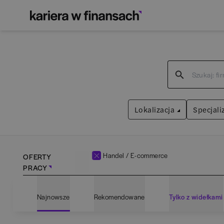
Lokalizacja
Specjali
Handel / E-commerce
OFERTY
PRACY
Bartoszyce
(
1
)
Admin
Najnowsze
Rekomendowane
Tylko z widełkami
Białogard
(
1
)
Anali