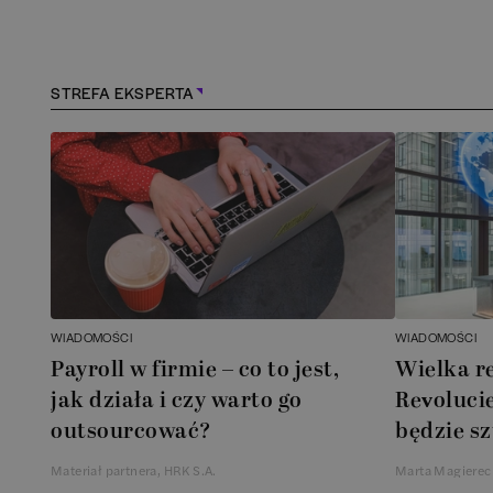
Kościerzyna
(
1
)
Kraków
(
163
)
STREFA EKSPERTA
Lębork
(
1
)
Legionowo
(
1
)
Legnica
(
1
)
Łódź
(
84
)
WIADOMOŚCI
WIADOMOŚCI
Łomianki
(
2
)
Payroll w firmie – co to jest,
Wielka r
jak działa i czy warto go
Revolucie
Lublin
(
38
)
outsourcować?
będzie sz
Materiał partnera, HRK S.A.
Marta Magierec
Mielec
(
2
)