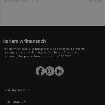
Materiał partnera, HRK S.A.
Marta Magie
Karierawfinansach.pl to największy w Polsce portal z ofertami
pracy przeznaczony dla specjalistów z branży finansowej,
bankowej, ubezpieczeniowej oraz sektora BPO/SSC.
INNE PROJEKTY
INFORMACJE