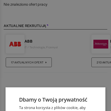
Nie znaleziono ofert pracy
AKTUALNIE REKRUTUJĄ
ABB
IT / Technologia
,
Przemysł
17
AKTUALNYCH OFERT
213
AKTU
Dbamy o Twoją prywatność
Ta strona korzysta z plików cookie, aby