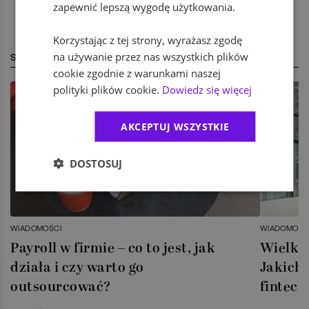
zapewnić lepszą wygodę użytkowania.
Korzystając z tej strony, wyrażasz zgodę
na używanie przez nas wszystkich plików
STREFA EKSPERTA
cookie zgodnie z warunkami naszej
polityki plików cookie.
Dowiedz się więcej
AKCEPTUJ WSZYSTKIE
DOSTOSUJ
WIADOMOŚCI
WIADOMOŚC
Payroll w firmie – co to jest, jak
Wielka 
działa i czy warto go
Jakich 
outsourcować?
fintech