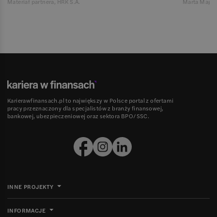
Materiał partnera, HRK S.A.
Marta Magie
Karierawfinansach.pl to największy w Polsce portal z ofertami
pracy przeznaczony dla specjalistów z branży finansowej,
bankowej, ubezpieczeniowej oraz sektora BPO/SSC.
INNE PROJEKTY
INFORMACJE