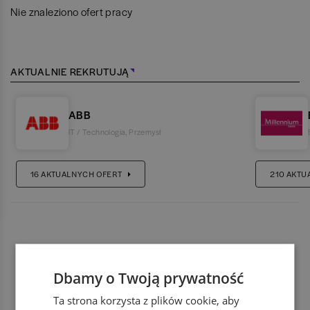
Nie znaleziono ofert pracy
AKTUALNIE REKRUTUJĄ
ABB
IT / Technologia
,
Przemysł
16
AKTUALNYCH OFERT
210
AKTU
Dbamy o Twoją prywatność
Ta strona korzysta z plików cookie, aby