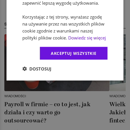
zapewnić lepszą wygodę użytkowania.
Korzystając z tej strony, wyrażasz zgodę
na używanie przez nas wszystkich plików
STREFA EKSPERTA
cookie zgodnie z warunkami naszej
polityki plików cookie.
Dowiedz się więcej
AKCEPTUJ WSZYSTKIE
DOSTOSUJ
WIADOMOŚCI
WIADOMOŚC
Payroll w firmie – co to jest, jak
Wielka 
działa i czy warto go
Jakich 
outsourcować?
fintech