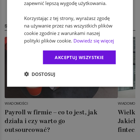
zapewnić lepszą wygodę użytkowania.
Korzystając z tej strony, wyrażasz zgodę
na używanie przez nas wszystkich plików
STREFA EKSPERTA
cookie zgodnie z warunkami naszej
polityki plików cookie.
Dowiedz się więcej
AKCEPTUJ WSZYSTKIE
DOSTOSUJ
WIADOMOŚCI
WIADOMOŚC
Payroll w firmie – co to jest, jak
Wielka 
działa i czy warto go
Jakich 
outsourcować?
fintech