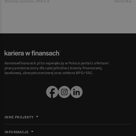
Materiał partnera, HRK S.A.
Marta Magie
Karierawfinansach.pl to największy w Polsce portal z ofertami
pracy przeznaczony dla specjalistów z branży finansowej,
bankowej, ubezpieczeniowej oraz sektora BPO/SSC.
INNE PROJEKTY
INFORMACJE