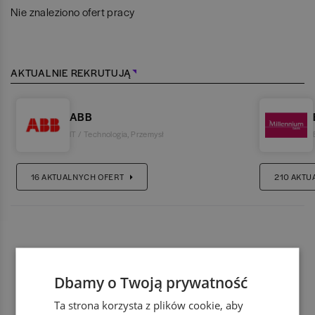
Nie znaleziono ofert pracy
AKTUALNIE REKRUTUJĄ
ABB
IT / Technologia
,
Przemysł
16
AKTUALNYCH OFERT
210
AKTU
Dbamy o Twoją prywatność
Ta strona korzysta z plików cookie, aby