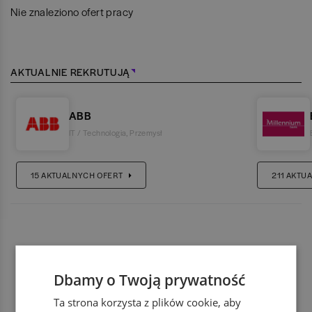
Nie znaleziono ofert pracy
AKTUALNIE REKRUTUJĄ
ABB
IT / Technologia
,
Przemysł
15
AKTUALNYCH OFERT
211
AKTUA
Dbamy o Twoją prywatność
Ta strona korzysta z plików cookie, aby