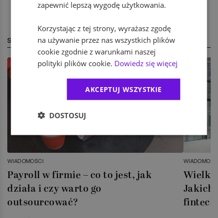
zapewnić lepszą wygodę użytkowania.
Korzystając z tej strony, wyrażasz zgodę
na używanie przez nas wszystkich plików
STREFA EKSPERTA
cookie zgodnie z warunkami naszej
polityki plików cookie.
Dowiedz się więcej
AKCEPTUJ WSZYSTKIE
DOSTOSUJ
WIADOMOŚCI
WIADOMOŚC
Payroll w firmie – co to jest, jak
Wielka 
działa i czy warto go
Jakich 
outsourcować?
fintech