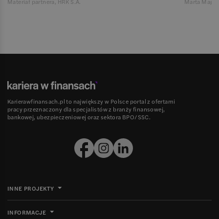
Materiał partnera, HRK S.A.
Marta Magie
Karierawfinansach.pl to największy w Polsce portal z ofertami
pracy przeznaczony dla specjalistów z branży finansowej,
bankowej, ubezpieczeniowej oraz sektora BPO/SSC.
INNE PROJEKTY
INFORMACJE