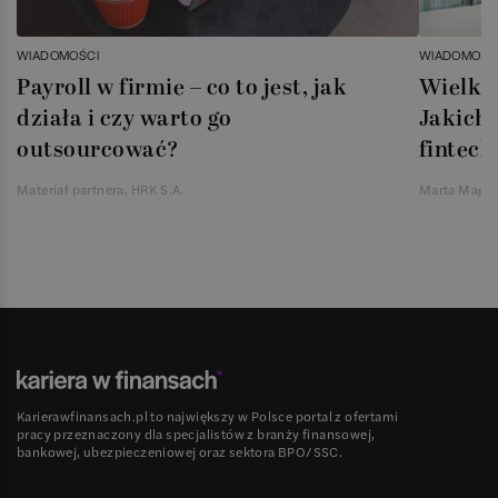
WIADOMOŚCI
WIADOMOŚC
Payroll w firmie – co to jest, jak
Wielka 
działa i czy warto go
Jakich 
outsourcować?
fintech
Materiał partnera, HRK S.A.
Marta Magie
Karierawfinansach.pl to największy w Polsce portal z ofertami
pracy przeznaczony dla specjalistów z branży finansowej,
bankowej, ubezpieczeniowej oraz sektora BPO/SSC.