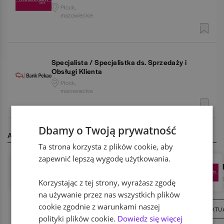
Płock,
mazowieckie
Specjalista / Specjalistka ds. Sprzedaży i
Obsługi Klienta
Płock,
mazowieckie
Dbamy o Twoją prywatność
AKTUALNIE REKRUTUJĄ
Ta strona korzysta z plików cookie, aby
zapewnić lepszą wygodę użytkowania.
ABB
IT / Technologia
,
Przemysł
Korzystając z tej strony, wyrażasz zgodę
na używanie przez nas wszystkich plików
cookie zgodnie z warunkami naszej
15
AKTUALNYCH OFERT
207
AKTU
polityki plików cookie.
Dowiedz się więcej