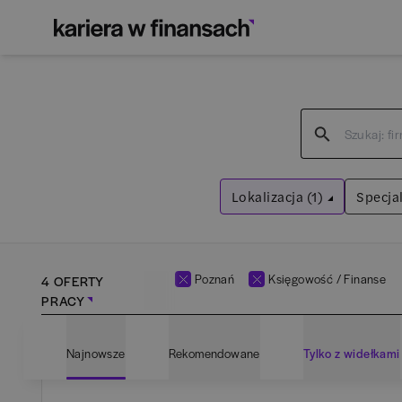
Lokalizacja (1)
Specjal
Poznań
Wyczyść filtry
Poznań
Księgowość / Finanse
4 OFERTY
PRACY
Adm
Najnowsze
Rekomendowane
Tylko z widełkami
Ana
Bartoszyce
(
1
)