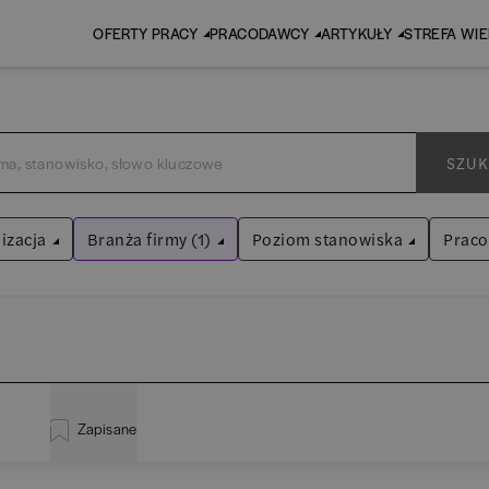
OFERTY PRACY
PRACODAWCY
ARTYKUŁY
STREFA WI
SZUK
izacja
Branża firmy (1)
Poziom stanowiska
Prac
Księgowość / Finanse
Asystent
(
31
)
Wyczyść filtry
Praktykant / stażysta
(
33
)
inistracja
(
20
)
EY
Audyt / Konsulting
Specjalista
(
705
)
Zapisane
liza
(
114
)
P
Bankowość
Kierownik/Manager
(
247
)