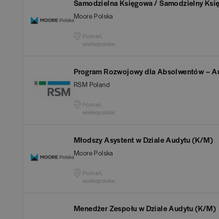
Aud
Samodzielna Księgowa / Samodzielny Ksi
Białogard
(
1
)
Moore Polska
Ba
Białystok
(
4
)
Poznań,
wielkopolskie
Hum
Bielsko-Biała
(
1
)
Program Rozwojowy dla Absolwentów – Au
IT
(
RSM Poland
POKAŻ OFE
Bochnia
(
1
)
Kon
Poznań,
Brodnica
(
1
)
wielkopolskie
Ksi
Brzeg
(
1
)
Młodszy Asystent w Dziale Audytu (K/M)
Moore Polska
Pod
Brzesko
(
1
)
Poznań,
wielkopolskie
Ube
Brzozów
(
1
)
Menedżer Zespołu w Dziale Audytu (K/M)
Zar
Bydgoszcz
(
1
)