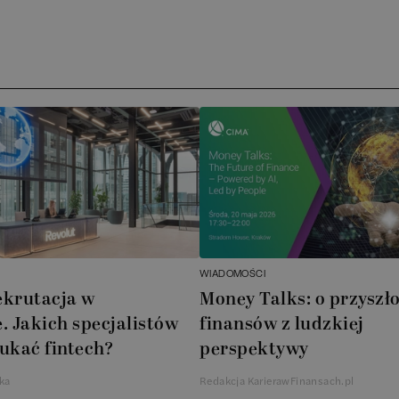
Ar
AT
N
B
Cu
A
WIADOMOŚCI
A
ekrutacja w
Money Talks: o przyszło
. Jakich specjalistów
finansów z ludzkiej
In
ukać fintech?
perspektywy
W
ka
Redakcja KarierawFinansach.pl