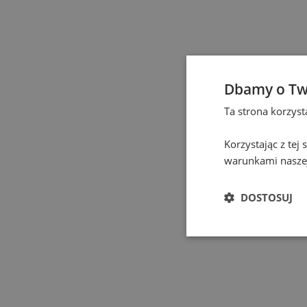
Częstochowa
(
1
)
Elbląg
(
1
)
Dbamy o Tw
Gdańsk
(
131
)
Ta strona korzys
Gdynia
(
3
)
Korzystając z tej
warunkami naszej
Gliwice
(
2
)
DOSTOSUJ
Głogów
(
1
)
Gniezno
(
2
)
Gorzów Wielkopolski
(
1
)