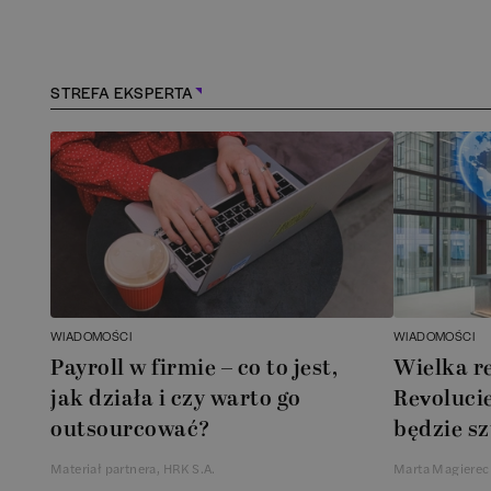
Konstancin-Jeziorna
(
1
)
Kościerzyna
(
1
)
STREFA EKSPERTA
Kraków
(
164
)
Lębork
(
1
)
Legionowo
(
1
)
Legnica
(
1
)
WIADOMOŚCI
WIADOMOŚCI
Payroll w firmie – co to jest,
Wielka r
Łódź
(
85
)
jak działa i czy warto go
Revolucie
outsourcować?
będzie sz
Łomianki
(
2
)
Materiał partnera, HRK S.A.
Marta Magierec