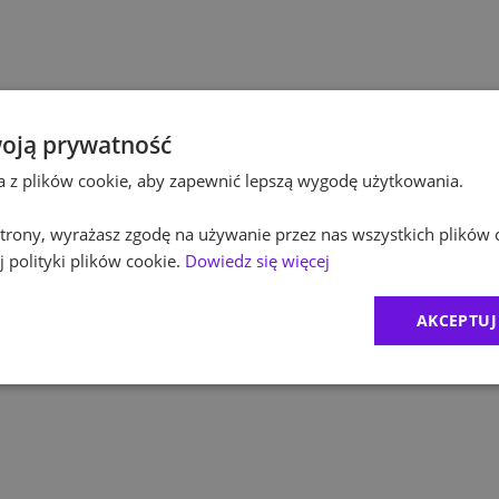
Po
Budownictwo
Po
Inżynieria
Eq
Kultura / Media
oją prywatność
ta z plików cookie, aby zapewnić lepszą wygodę użytkowania.
R
Edukacja
 strony, wyrażasz zgodę na używanie przez nas wszystkich plików 
Zu
 polityki plików cookie.
Dowiedz się więcej
M
AKCEPTUJ
C
Ex
B