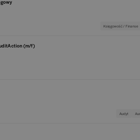
yt
(
64
)
Ba
ęgowy
BPO / SSC
Dyrektor
(
36
)
nkowość
(
347
)
Ba
Human Resources / Rekrutacja
Księgowość / Finanse
Młodszy specjalista
(
57
)
POKAŻ OFER
an Resources
(
36
)
G
POKAŻ OFERTY (4)
IT / Technologia
Starszy specjalista
(
335
)
ditAction (m/f)
347
)
Cr
Księgowość / Finanse
RTY (4)
POKAŻ OFERTY
sulting
(
123
)
Fo
Rynki kapitałowe / Zarządzanie aktywami
ęgowość / Finanse
(
191
)
A
Ubezpieczenia
atki
(
141
)
Vo
Marketing
Audyt
Au
zpieczenia
(
12
)
IG
Logistyka / Łańcuchy dostaw
ządzanie ryzykiem
(
79
)
Mo
Fintech