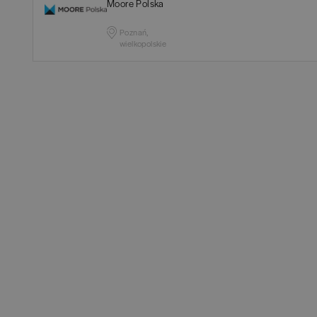
Moore Polska
Tec
Poznań,
Cała Polska
(
2
)
wielkopolskie
Ryn
Chełm
(
1
)
Spr
Chełmno
(
1
)
Zak
Chojnice
(
1
)
Pra
Chorzów
(
1
)
Inż
Ciechanów
(
1
)
Nie
Czechowice-Dziedzice
(
1
Czeladź
(
1
)