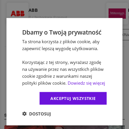
ABB
IT / Technologia
,
Przemysł
Dbamy o Twoją prywatność
15
AKTUALNYCH OFERT
207
AKTU
Ta strona korzysta z plików cookie, aby
zapewnić lepszą wygodę użytkowania.
Korzystając z tej strony, wyrażasz zgodę
na używanie przez nas wszystkich plików
cookie zgodnie z warunkami naszej
polityki plików cookie.
Dowiedz się więcej
AKCEPTUJ WSZYSTKIE
DOSTOSUJ
STREFA EKSPERTA