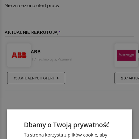
Nie znaleziono ofert pracy
AKTUALNIE REKRUTUJĄ
ABB
IT / Technologia
,
Przemysł
15
AKTUALNYCH OFERT
207
AKTU
Dbamy o Twoją prywatność
Ta strona korzysta z plików cookie, aby