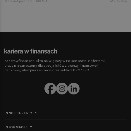
Materiał partnera, HRK S.A.
Marta Magie
Karierawfinansach.pl to największy w Polsce portal z ofertami
pracy przeznaczony dla specjalistów z branży finansowej,
bankowej, ubezpieczeniowej oraz sektora BPO/SSC.
INNE PROJEKTY
INFORMACJE