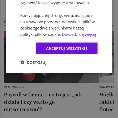
zapewnić lepszą wygodę użytkowania.
Korzystając z tej strony, wyrażasz zgodę
na używanie przez nas wszystkich plików
STREFA EKSPERTA
cookie zgodnie z warunkami naszej
polityki plików cookie.
Dowiedz się więcej
AKCEPTUJ WSZYSTKIE
DOSTOSUJ
WIADOMOŚCI
WIADOMOŚC
Payroll w firmie – co to jest, jak
Wielka 
działa i czy warto go
Jakich 
outsourcować?
fintech