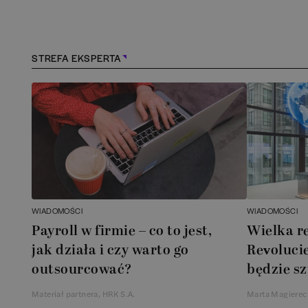
Kraków
(
171
)
Kraśnik
(
1
)
STREFA EKSPERTA
Lębork
(
2
)
Legionowo
(
1
)
Legnica
(
1
)
Leszno
(
1
)
WIADOMOŚCI
WIADOMOŚCI
Payroll w firmie – co to jest,
Wielka r
Łódź
(
86
)
jak działa i czy warto go
Revolucie
outsourcować?
będzie sz
Łomianki
(
2
)
Materiał partnera, HRK S.A.
Marta Magierec