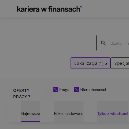
Lokalizacja (1)
Specjal
Praga
Wyczyść filtry
Praga
Nieruchomości
OFERTY
PRACY
Adm
Najnowsze
Rekomendowane
Tylko z widełkami
Ana
Bartoszyce
(
1
)