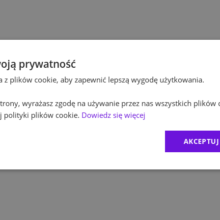
Po
Budownictwo
Po
Inżynieria
Eq
Kultura / Media
oją prywatność
ta z plików cookie, aby zapewnić lepszą wygodę użytkowania.
R
Edukacja
 strony, wyrażasz zgodę na używanie przez nas wszystkich plików 
Zu
 polityki plików cookie.
Dowiedz się więcej
M
AKCEPTUJ
C
Ex
B