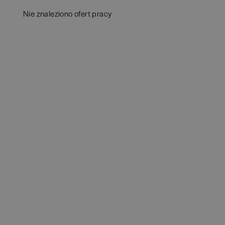
Aud
Białogard
(
1
)
Nie znaleziono ofert pracy
Ba
Białystok
(
4
)
Hum
Bielsko-Biała
(
1
)
IT
(
POKAŻ OFE
Bochnia
(
1
)
Kon
Brodnica
(
1
)
Ksi
Brzeg
(
1
)
Pod
Brzesko
(
1
)
Ube
Brzozów
(
1
)
Zar
Bydgoszcz
(
2
)