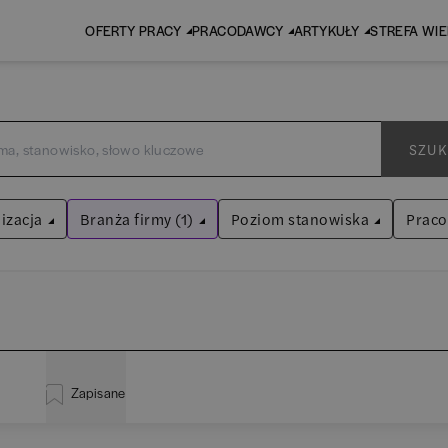
OFERTY PRACY
PRACODAWCY
ARTYKUŁY
STREFA WI
SZUK
izacja
Branża firmy (1)
Poziom stanowiska
Prac
Nieruchomości
Asystent
(
31
)
Wyczyść filtry
Praktykant / stażysta
(
34
)
inistracja
(
21
)
EY
Audyt / Konsulting
Specjalista
(
724
)
Zapisane
liza
(
115
)
P
Bankowość
Kierownik/Manager
(
251
)