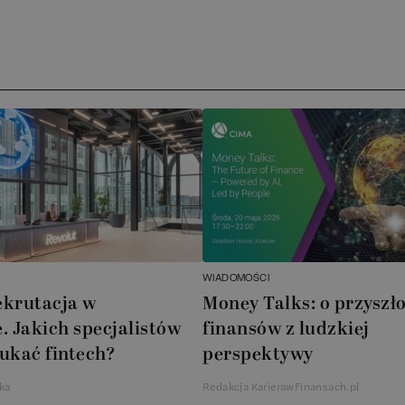
Ar
AT
N
B
Cu
A
WIADOMOŚCI
A
ekrutacja w
Money Talks: o przyszło
. Jakich specjalistów
finansów z ludzkiej
In
ukać fintech?
perspektywy
W
ka
Redakcja KarierawFinansach.pl