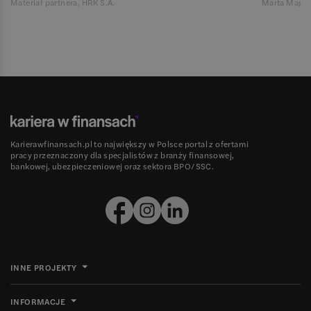
Materiał partnera, HRK S.A.
Marta Magie
Karierawfinansach.pl to największy w Polsce portal z ofertami
pracy przeznaczony dla specjalistów z branży finansowej,
bankowej, ubezpieczeniowej oraz sektora BPO/SSC.
INNE PROJEKTY
INFORMACJE