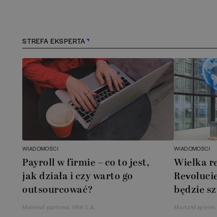
Kościerzyna
(
1
)
Kraków
(
163
)
STREFA EKSPERTA
Lębork
(
1
)
Legionowo
(
1
)
Legnica
(
1
)
Łódź
(
84
)
WIADOMOŚCI
WIADOMOŚCI
Łomianki
(
2
)
Payroll w firmie – co to jest,
Wielka r
jak działa i czy warto go
Revolucie
Lublin
(
38
)
outsourcować?
będzie sz
Materiał partnera, HRK S.A.
Marta Magierec
Mielec
(
2
)