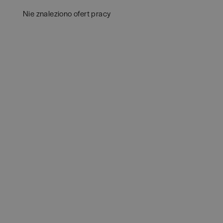
Białystok
(
4
)
Audy
Nie znaleziono ofert pracy
Bielsko-Biała
(
1
)
Bank
Bochnia
(
1
)
Huma
Brodnica
(
1
)
IT
(
3
POKAŻ 
Brzeg
(
1
)
Konsu
Brzesko
(
1
)
Księ
Brzozów
(
1
)
Podat
Bydgoszcz
(
1
)
Ubez
Cała Polska
(
2
)
Zarzą