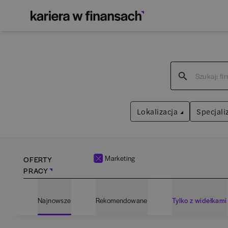
Lokalizacja
Specjali
Marketing
OFERTY
PRACY
Bartoszyce
(
1
)
Admin
Najnowsze
Rekomendowane
Tylko z widełkami
Białogard
(
1
)
Anali