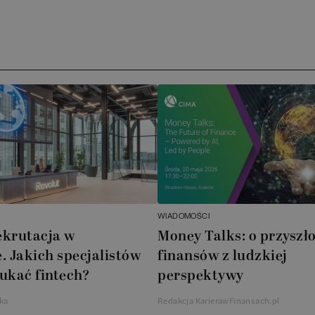
Arc
ATA
No
Boo
Cub
AXA
WIADOMOŚCI
Akz
ekrutacja w
Money Talks: o przyszło
. Jakich specjalistów
finansów z ludzkiej
Ins
ukać fintech?
perspektywy
Wsp
ka
Redakcja KarierawFinansach.pl