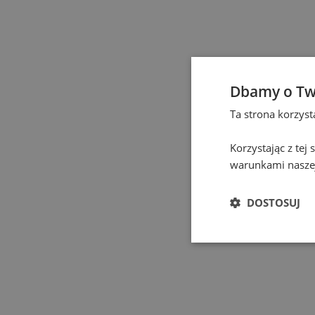
Elbląg
(
1
)
Gdańsk
(
129
)
Gdynia
(
3
)
Dbamy o Tw
Ta strona korzys
Gliwice
(
2
)
Korzystając z tej
Głogów
(
1
)
warunkami naszej
Gniezno
(
2
)
DOSTOSUJ
Gorzów Wielkopolski
(
Grodzisk Mazowiecki
(
Hel
(
1
)