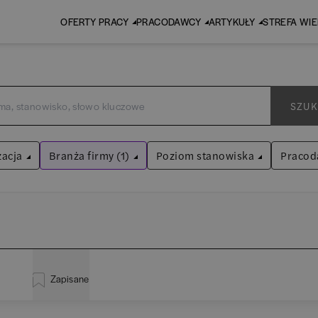
OFERTY PRACY
PRACODAWCY
ARTYKUŁY
STREFA WI
SZUK
zacja
Branża firmy (1)
Poziom stanowiska
Pracod
Marketing
Asystent
(
31
)
Wyczyść filtry
Praktykant / stażysta
(
33
)
istracja
(
20
)
EY 
Audyt / Konsulting
Specjalista
(
700
)
Zapisane
za
(
114
)
Pw
Bankowość
Kierownik/Manager
(
246
)