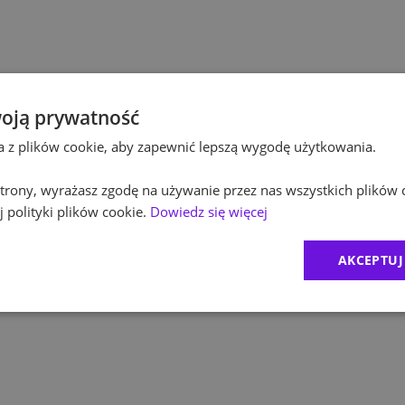
Pol
Budownictwo
Pol
Inżynieria
Equ
Kultura / Media
oją prywatność
ta z plików cookie, aby zapewnić lepszą wygodę użytkowania.
RO
Edukacja
 strony, wyrażasz zgodę na używanie przez nas wszystkich plików 
Zur
 polityki plików cookie.
Dowiedz się więcej
MD
AKCEPTUJ
1
)
CR
2
)
Exc
BDO