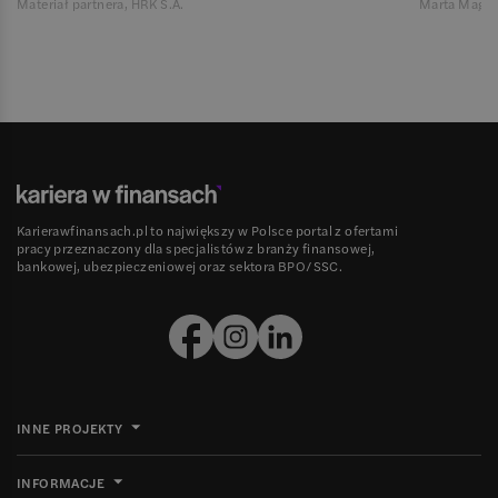
Materiał partnera, HRK S.A.
Marta Magie
Karierawfinansach.pl to największy w Polsce portal z ofertami
pracy przeznaczony dla specjalistów z branży finansowej,
bankowej, ubezpieczeniowej oraz sektora BPO/SSC.
INNE PROJEKTY
INFORMACJE