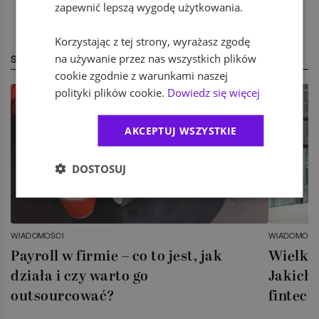
zapewnić lepszą wygodę użytkowania.
Korzystając z tej strony, wyrażasz zgodę
na używanie przez nas wszystkich plików
STREFA EKSPERTA
cookie zgodnie z warunkami naszej
polityki plików cookie.
Dowiedz się więcej
AKCEPTUJ WSZYSTKIE
DOSTOSUJ
WIADOMOŚCI
WIADOMOŚC
Payroll w firmie – co to jest, jak
Wielka 
działa i czy warto go
Jakich 
outsourcować?
fintech