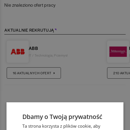
Nie znaleziono ofert pracy
AKTUALNIE REKRUTUJĄ
ABB
IT / Technologia
,
Przemysł
16
AKTUALNYCH OFERT
210
AKTU
Dbamy o Twoją prywatność
Ta strona korzysta z plików cookie, aby