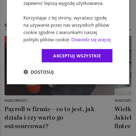
zapewnić lepszą wygodę użytkowania.
Korzystając z tej strony, wyrażasz zgodę
na używanie przez nas wszystkich plików
STREFA EKSPERTA
cookie zgodnie z warunkami naszej
polityki plików cookie.
Dowiedz się więcej
AKCEPTUJ WSZYSTKIE
DOSTOSUJ
WIADOMOŚCI
WIADOMOŚC
Payroll w firmie – co to jest, jak
Wielka 
działa i czy warto go
Jakich 
outsourcować?
fintech