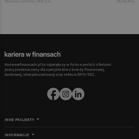
Materiał partnera, HRK S.A.
Marta Magie
Karierawfinansach.pl to największy w Polsce portal z ofertami
pracy przeznaczony dla specjalistów z branży finansowej,
bankowej, ubezpieczeniowej oraz sektora BPO/SSC.
INNE PROJEKTY
INFORMACJE