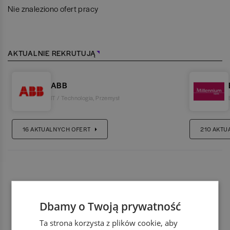
Nie znaleziono ofert pracy
AKTUALNIE REKRUTUJĄ
ABB
IT / Technologia
,
Przemysł
16
AKTUALNYCH OFERT
210
AKTU
Dbamy o Twoją prywatność
Ta strona korzysta z plików cookie, aby