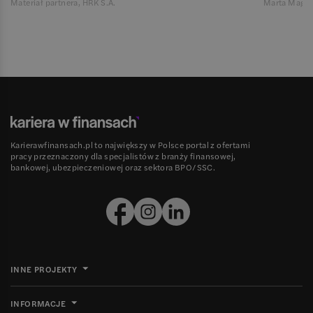
Materiał partnera, HRK S.A.
Marta Magie
Karierawfinansach.pl to największy w Polsce portal z ofertami
pracy przeznaczony dla specjalistów z branży finansowej,
bankowej, ubezpieczeniowej oraz sektora BPO/SSC.
INNE PROJEKTY
INFORMACJE