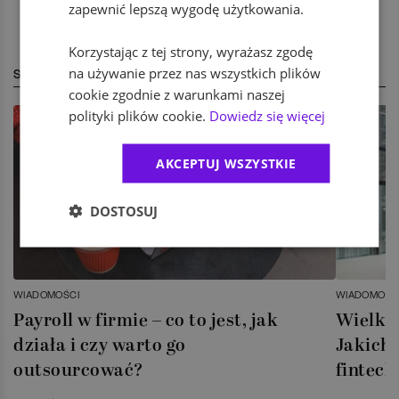
zapewnić lepszą wygodę użytkowania.
Korzystając z tej strony, wyrażasz zgodę
na używanie przez nas wszystkich plików
STREFA EKSPERTA
cookie zgodnie z warunkami naszej
polityki plików cookie.
Dowiedz się więcej
AKCEPTUJ WSZYSTKIE
DOSTOSUJ
WIADOMOŚCI
WIADOMOŚC
Payroll w firmie – co to jest, jak
Wielka 
działa i czy warto go
Jakich 
outsourcować?
fintech