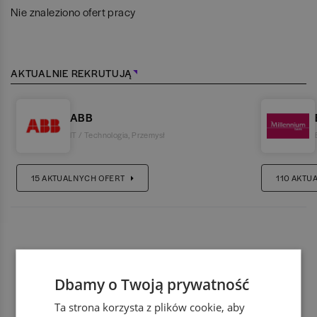
Nie znaleziono ofert pracy
AKTUALNIE REKRUTUJĄ
ABB
IT / Technologia
,
Przemysł
15
AKTUALNYCH OFERT
110
AKTU
Dbamy o Twoją prywatność
Ta strona korzysta z plików cookie, aby