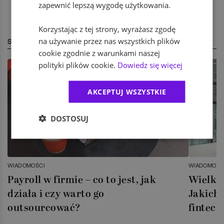
zapewnić lepszą wygodę użytkowania.
Korzystając z tej strony, wyrażasz zgodę
na używanie przez nas wszystkich plików
STREFA EKSPERTA
cookie zgodnie z warunkami naszej
polityki plików cookie.
Dowiedz się więcej
AKCEPTUJ WSZYSTKIE
DOSTOSUJ
WIADOMOŚCI
WIADOMOŚC
Payroll w firmie – co to jest, jak
Wielka 
działa i czy warto go
Jakich 
outsourcować?
fintech