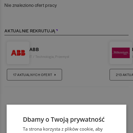
Nie znaleziono ofert pracy
AKTUALNIE REKRUTUJĄ
ABB
IT / Technologia
,
Przemysł
17
AKTUALNYCH OFERT
213
AKTU
Dbamy o Twoją prywatność
Ta strona korzysta z plików cookie, aby