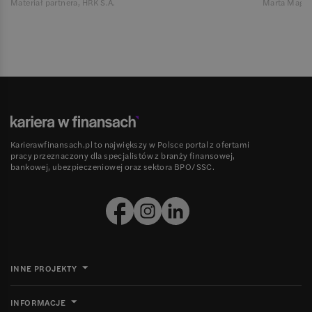
Materiał partnera, HRK S.A.
Marta Magie
Karierawfinansach.pl to największy w Polsce portal z ofertami
pracy przeznaczony dla specjalistów z branży finansowej,
bankowej, ubezpieczeniowej oraz sektora BPO/SSC.
INNE PROJEKTY
INFORMACJE