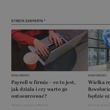
Konstancin-Jeziorna
(
1
Kościerzyna
(
1
)
STREFA EKSPERTA
Kraków
(
163
)
Lębork
(
1
)
Legionowo
(
1
)
Legnica
(
1
)
WIADOMOŚCI
WIADOMOŚCI
Leszno
(
1
)
Payroll w firmie – co to jest,
Wielka r
jak działa i czy warto go
Revolucie
Łódź
(
85
)
outsourcować?
będzie sz
Materiał partnera, HRK S.A.
Marta Magierec
Łomianki
(
1
)