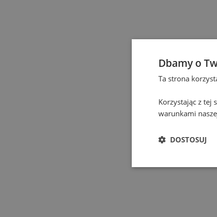
Eindhoven
(
1
)
Elbląg
(
1
)
Gdańsk
(
130
)
Dbamy o Tw
Ta strona korzys
Gdynia
(
3
)
Korzystając z tej
Gliwice
(
2
)
warunkami naszej
Głogów
(
1
)
DOSTOSUJ
Gniezno
(
2
)
Gorzów Wielkopolski
(
Grodzisk Mazowiecki
(