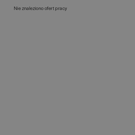
Białystok
(
4
)
Audy
Nie znaleziono ofert pracy
Bielsko-Biała
(
1
)
Bank
Bochnia
(
1
)
Huma
Brno
(
1
)
IT
(
3
POKAŻ 
Brodnica
(
1
)
Konsu
Brzeg
(
1
)
Księ
Brzesko
(
1
)
Podat
Brzozów
(
1
)
Ubez
Bydgoszcz
(
1
)
Zarzą