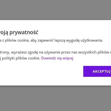
Pol
Kultura / Media
Pol
Edukacja
Equ
oją prywatność
ta z plików cookie, aby zapewnić lepszą wygodę użytkowania.
RO
 strony, wyrażasz zgodę na używanie przez nas wszystkich plików 
Zur
 polityki plików cookie.
Dowiedz się więcej
MD
AKCEPTUJ
CR
1
)
Exc
2
)
BDO