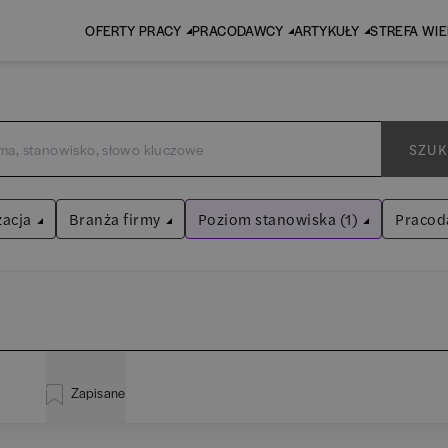
OFERTY PRACY
PRACODAWCY
ARTYKUŁY
STREFA WI
SZUK
zacja
Branża firmy
Poziom stanowiska (1)
Pracod
Praktykant / stażysta
Audyt / Konsulting
Wyczyść filtry
Bankowość
istracja
(
19
)
EY 
Asystent
(
31
)
BPO / SSC
Zapisane
za
(
114
)
Pw
Praktykant / stażysta
(
34
)
Human Resources / Rekrutacja