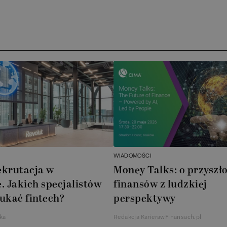
)
Arc
ATA
No
Boo
Cub
AXA
WIADOMOŚCI
Akz
ekrutacja w
Money Talks: o przyszło
. Jakich specjalistów
finansów z ludzkiej
Ins
ukać fintech?
perspektywy
Wsp
ka
Redakcja KarierawFinansach.pl