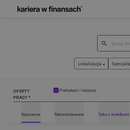
Lokalizacja
Specjali
Praktykant / stażysta
OFERTY
PRACY
Bartoszyce
(
1
)
Admin
Najnowsze
Rekomendowane
Tylko z widełkami
Białogard
(
1
)
Anali