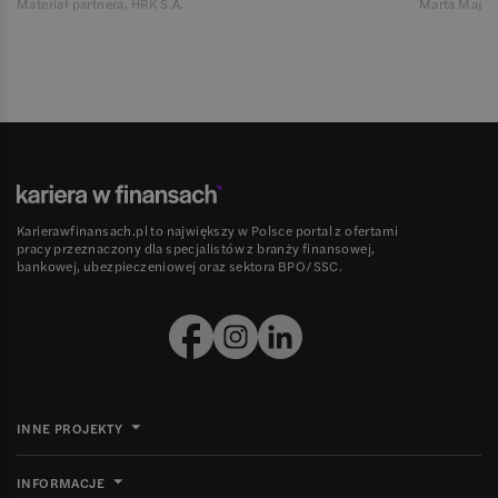
Materiał partnera, HRK S.A.
Marta Magie
Karierawfinansach.pl to największy w Polsce portal z ofertami
pracy przeznaczony dla specjalistów z branży finansowej,
bankowej, ubezpieczeniowej oraz sektora BPO/SSC.
INNE PROJEKTY
INFORMACJE