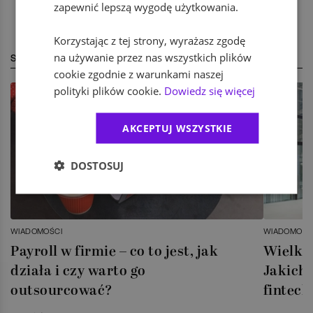
zapewnić lepszą wygodę użytkowania.
Korzystając z tej strony, wyrażasz zgodę
na używanie przez nas wszystkich plików
STREFA EKSPERTA
cookie zgodnie z warunkami naszej
polityki plików cookie.
Dowiedz się więcej
AKCEPTUJ WSZYSTKIE
DOSTOSUJ
WIADOMOŚCI
WIADOMOŚC
Payroll w firmie – co to jest, jak
Wielka 
działa i czy warto go
Jakich 
outsourcować?
fintech