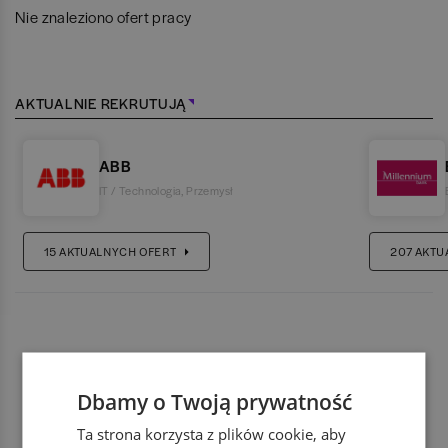
Nie znaleziono ofert pracy
AKTUALNIE REKRUTUJĄ
ABB
IT / Technologia
,
Przemysł
15
AKTUALNYCH OFERT
207
AKTU
Dbamy o Twoją prywatność
Ta strona korzysta z plików cookie, aby