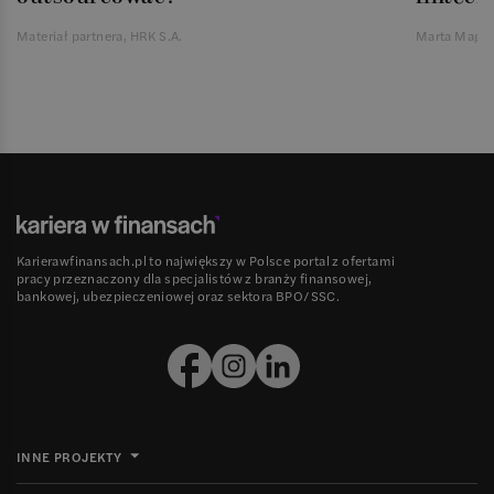
Materiał partnera, HRK S.A.
Marta Magie
Karierawfinansach.pl to największy w Polsce portal z ofertami
pracy przeznaczony dla specjalistów z branży finansowej,
bankowej, ubezpieczeniowej oraz sektora BPO/SSC.
INNE PROJEKTY