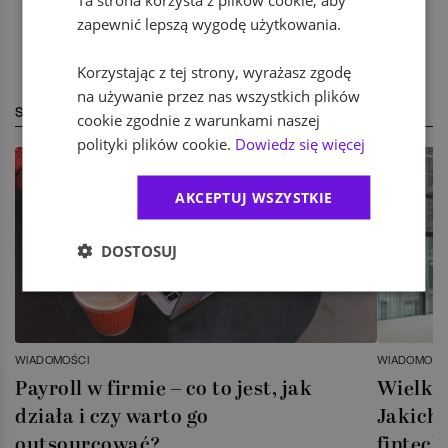
zapewnić lepszą wygodę użytkowania.
Korzystając z tej strony, wyrażasz zgodę
na używanie przez nas wszystkich plików
STREFA EKSPERTA
cookie zgodnie z warunkami naszej
polityki plików cookie.
Dowiedz się więcej
AKCEPTUJ WSZYSTKIE
DOSTOSUJ
WIADOMOŚCI
WIADOMOŚC
Payroll w firmie – co to jest, jak
Wielka 
działa i czy warto go
Jakich 
outsourcować?
fintech