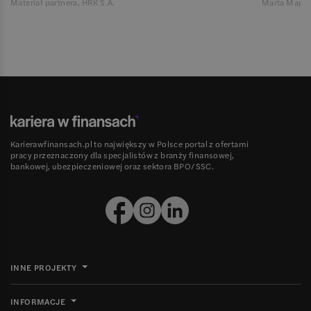
Materiał partnera, HRK S.A.
Marta Magie
Karierawfinansach.pl to największy w Polsce portal z ofertami
pracy przeznaczony dla specjalistów z branży finansowej,
bankowej, ubezpieczeniowej oraz sektora BPO/SSC.
INNE PROJEKTY
INFORMACJE