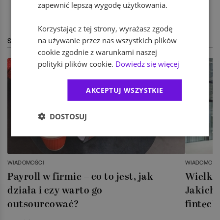
zapewnić lepszą wygodę użytkowania.
Korzystając z tej strony, wyrażasz zgodę
na używanie przez nas wszystkich plików
STREFA EKSPERTA
cookie zgodnie z warunkami naszej
polityki plików cookie.
Dowiedz się więcej
AKCEPTUJ WSZYSTKIE
DOSTOSUJ
WIADOMOŚCI
WIADOMOŚC
Payroll w firmie – co to jest, jak
Wielka 
działa i czy warto go
Jakich 
outsourcować?
fintech