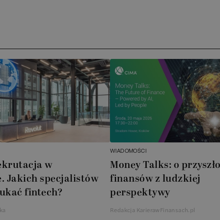
Ar
AT
N
B
Cu
A
WIADOMOŚCI
A
ekrutacja w
Money Talks: o przyszło
. Jakich specjalistów
finansów z ludzkiej
In
ukać fintech?
perspektywy
W
ka
Redakcja KarierawFinansach.pl