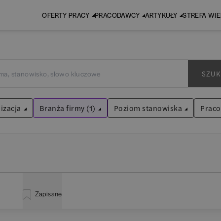
OFERTY PRACY
PRACODAWCY
ARTYKUŁY
STREFA WI
SZUK
izacja
Branża firmy (1)
Poziom stanowiska
Prac
Budownictwo
Asystent
(
30
)
Wyczyść filtry
Praktykant / stażysta
(
34
)
inistracja
(
18
)
EY
Audyt / Konsulting
Specjalista
(
636
)
Zapisane
liza
(
110
)
P
Bankowość
Kierownik/Manager
(
240
)