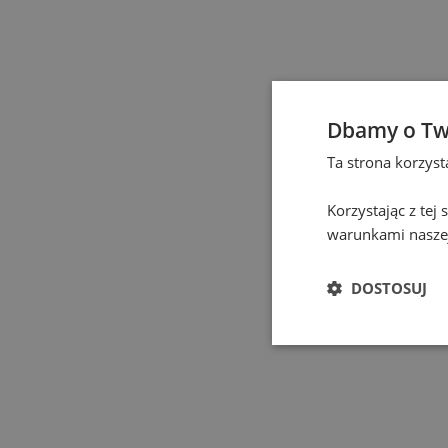
Czeladź
(
1
)
Częstochowa
(
1
)
Dbamy o Tw
Eindhoven
(
1
)
Ta strona korzys
Elbląg
(
1
)
Korzystając z tej
warunkami naszej
Gdańsk
(
115
)
DOSTOSUJ
Gdynia
(
3
)
Gliwice
(
2
)
Głogów
(
1
)