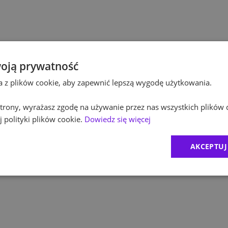
Po
Budownictwo
Po
Inżynieria
Eq
Kultura / Media
oją prywatność
ta z plików cookie, aby zapewnić lepszą wygodę użytkowania.
R
Edukacja
 strony, wyrażasz zgodę na używanie przez nas wszystkich plików 
Zu
 polityki plików cookie.
Dowiedz się więcej
M
AKCEPTUJ
C
Ex
B