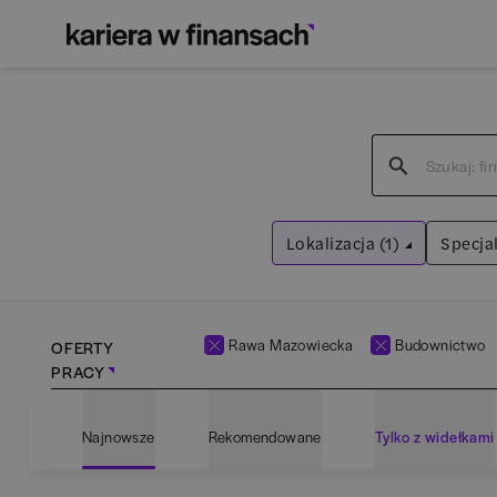
Lokalizacja (1)
Specjal
Rawa Mazowiecka
Wyczyść filtry
Rawa Mazowiecka
Budownictwo
OFERTY
PRACY
Adm
Najnowsze
Rekomendowane
Tylko z widełkami
Ana
Bartoszyce
(
1
)