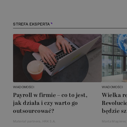
Kędzierzyn-Koźle
(
1
)
Kielce
(
1
)
STREFA EKSPERTA
Konstancin-Jeziorna
(
1
)
Kościerzyna
(
1
)
Kraków
(
158
)
Lębork
(
1
)
WIADOMOŚCI
WIADOMOŚCI
Payroll w firmie – co to jest,
Wielka r
Legionowo
(
1
)
jak działa i czy warto go
Revolucie
outsourcować?
będzie sz
Legnica
(
1
)
Materiał partnera, HRK S.A.
Marta Magierec