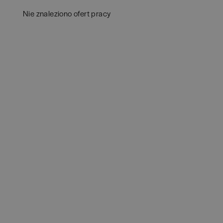
Aud
Białogard
(
1
)
Nie znaleziono ofert pracy
Ba
Białystok
(
3
)
Hum
Bielsko-Biała
(
1
)
IT
(
POKAŻ OFE
Bochnia
(
1
)
Kon
Brno
(
1
)
Ksi
Brodnica
(
1
)
Pod
Brzeg
(
1
)
Ube
Brzesko
(
1
)
Zar
Brzozów
(
1
)