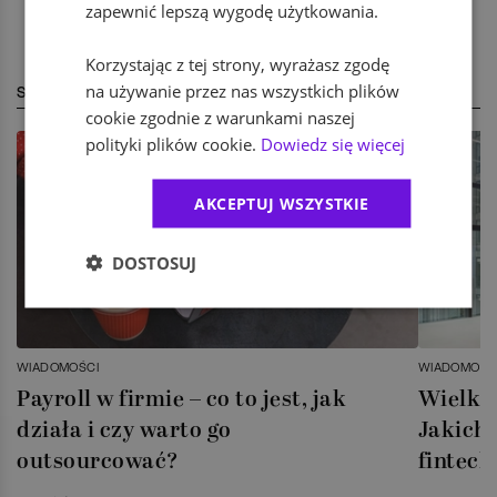
zapewnić lepszą wygodę użytkowania.
Korzystając z tej strony, wyrażasz zgodę
na używanie przez nas wszystkich plików
STREFA EKSPERTA
cookie zgodnie z warunkami naszej
polityki plików cookie.
Dowiedz się więcej
AKCEPTUJ WSZYSTKIE
DOSTOSUJ
WIADOMOŚCI
WIADOMOŚC
Payroll w firmie – co to jest, jak
Wielka 
działa i czy warto go
Jakich 
outsourcować?
fintech