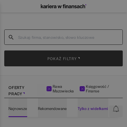
POKAŻ FILTRY
Rawa
Księgowość /
OFERTY
Mazowiecka
Finanse
PRACY
Najnowsze
Rekomendowane
Tylko z widełkami