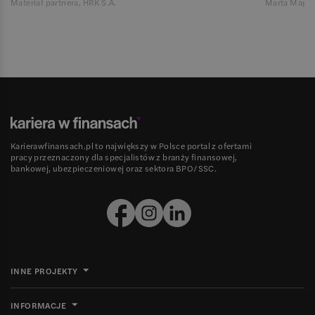
Materiał partnera, HRK S.A.
Marta Magie
Karierawfinansach.pl to największy w Polsce portal z ofertami
pracy przeznaczony dla specjalistów z branży finansowej,
bankowej, ubezpieczeniowej oraz sektora BPO/SSC.
INNE PROJEKTY
INFORMACJE