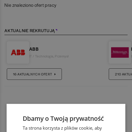
Nie znaleziono ofert pracy
AKTUALNIE REKRUTUJĄ
ABB
IT / Technologia
,
Przemysł
16
AKTUALNYCH OFERT
210
AKTU
Dbamy o Twoją prywatność
Ta strona korzysta z plików cookie, aby