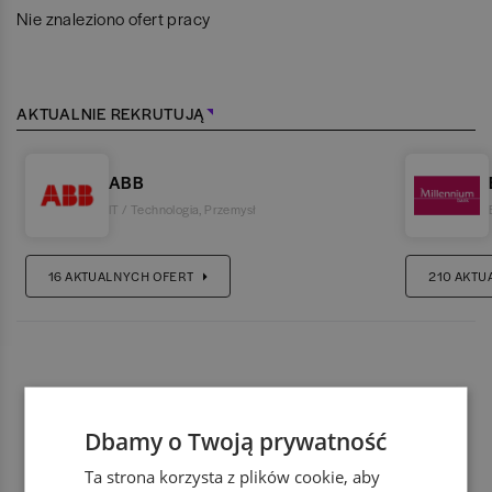
Nie znaleziono ofert pracy
AKTUALNIE REKRUTUJĄ
ABB
IT / Technologia
,
Przemysł
16
AKTUALNYCH OFERT
210
AKTU
Dbamy o Twoją prywatność
Ta strona korzysta z plików cookie, aby