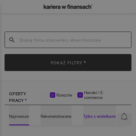
POKAŻ FILTRY
Handel / E-
OFERTY
Rzeszów
commerce
PRACY
Najnowsze
Rekomendowane
Tylko z widełkami