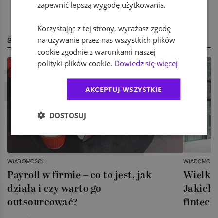
zapewnić lepszą wygodę użytkowania.
Korzystając z tej strony, wyrażasz zgodę
na używanie przez nas wszystkich plików
STREFA EKSPERTA
cookie zgodnie z warunkami naszej
polityki plików cookie.
Dowiedz się więcej
AKCEPTUJ WSZYSTKIE
DOSTOSUJ
WIADOMOŚCI
WIADOMOŚC
Payroll w firmie – co to jest, jak
Wielka 
działa i czy warto go
Jakich 
outsourcować?
fintech