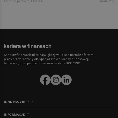
Materiał partnera, HRK S.A.
Marta Magie
Karierawfinansach.pl to największy w Polsce portal z ofertami
pracy przeznaczony dla specjalistów z branży finansowej,
bankowej, ubezpieczeniowej oraz sektora BPO/SSC.
INNE PROJEKTY
INFORMACJE