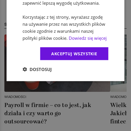
zapewnić lepszą wygodę użytkowania.
Korzystając z tej strony, wyrażasz zgodę
na używanie przez nas wszystkich plików
STREFA EKSPERTA
cookie zgodnie z warunkami naszej
polityki plików cookie.
Dowiedz się więcej
AKCEPTUJ WSZYSTKIE
DOSTOSUJ
WIADOMOŚCI
WIADOMOŚC
Payroll w firmie – co to jest, jak
Wielka 
działa i czy warto go
Jakich 
outsourcować?
fintech