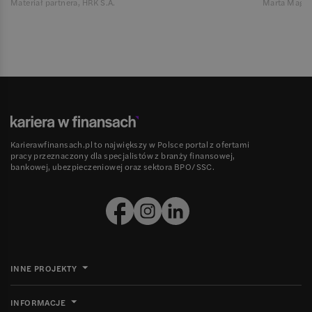
Materiał partnera, HRK S.A.
Marta Magie
Karierawfinansach.pl to największy w Polsce portal z ofertami
pracy przeznaczony dla specjalistów z branży finansowej,
bankowej, ubezpieczeniowej oraz sektora BPO/SSC.
INNE PROJEKTY
INFORMACJE