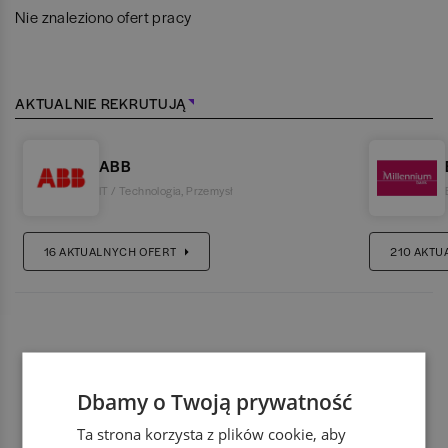
Nie znaleziono ofert pracy
AKTUALNIE REKRUTUJĄ
ABB
IT / Technologia
,
Przemysł
16
AKTUALNYCH OFERT
210
AKTU
Dbamy o Twoją prywatność
Ta strona korzysta z plików cookie, aby