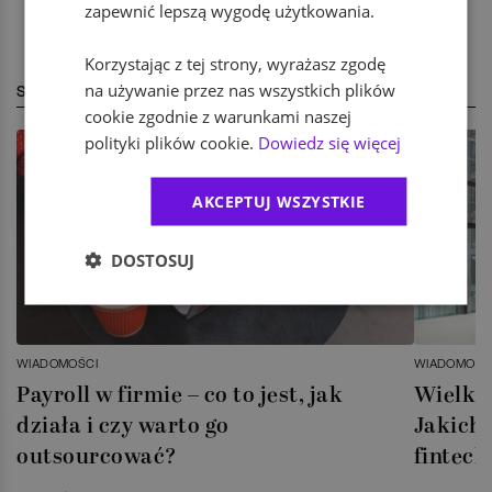
zapewnić lepszą wygodę użytkowania.
Korzystając z tej strony, wyrażasz zgodę
na używanie przez nas wszystkich plików
STREFA EKSPERTA
cookie zgodnie z warunkami naszej
polityki plików cookie.
Dowiedz się więcej
AKCEPTUJ WSZYSTKIE
DOSTOSUJ
WIADOMOŚCI
WIADOMOŚC
Payroll w firmie – co to jest, jak
Wielka 
działa i czy warto go
Jakich 
outsourcować?
fintech