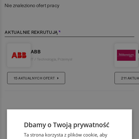
Nie znaleziono ofert pracy
AKTUALNIE REKRUTUJĄ
ABB
IT / Technologia
,
Przemysł
15
AKTUALNYCH OFERT
211
AKTUA
Dbamy o Twoją prywatność
Ta strona korzysta z plików cookie, aby