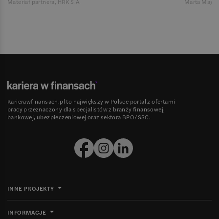
Materiał partnera, HRK S.A.
Marta Magie
Karierawfinansach.pl to największy w Polsce portal z ofertami
pracy przeznaczony dla specjalistów z branży finansowej,
bankowej, ubezpieczeniowej oraz sektora BPO/SSC.
INNE PROJEKTY
INFORMACJE