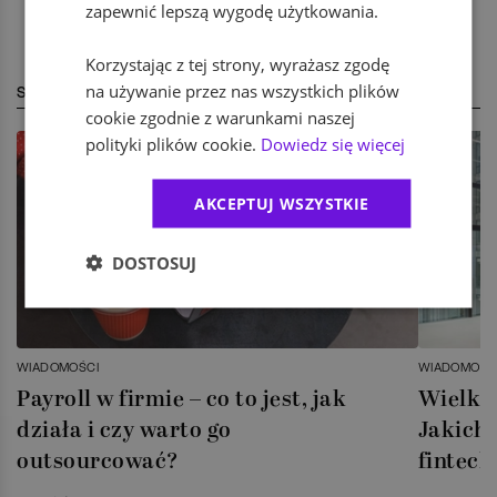
zapewnić lepszą wygodę użytkowania.
Korzystając z tej strony, wyrażasz zgodę
na używanie przez nas wszystkich plików
STREFA EKSPERTA
cookie zgodnie z warunkami naszej
polityki plików cookie.
Dowiedz się więcej
AKCEPTUJ WSZYSTKIE
DOSTOSUJ
WIADOMOŚCI
WIADOMOŚC
Payroll w firmie – co to jest, jak
Wielka 
działa i czy warto go
Jakich 
outsourcować?
fintech