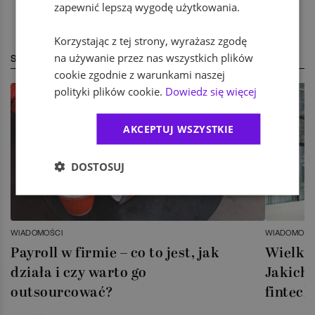
zapewnić lepszą wygodę użytkowania.
Korzystając z tej strony, wyrażasz zgodę
na używanie przez nas wszystkich plików
STREFA EKSPERTA
cookie zgodnie z warunkami naszej
polityki plików cookie.
Dowiedz się więcej
AKCEPTUJ WSZYSTKIE
DOSTOSUJ
WIADOMOŚCI
WIADOMOŚC
Payroll w firmie – co to jest, jak
Wielka 
działa i czy warto go
Jakich 
outsourcować?
fintech