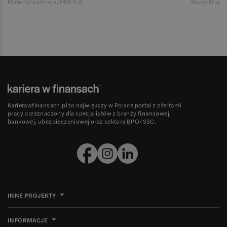
Materiał partnera, HRK S.A.
Marta Magie
Karierawfinansach.pl to największy w Polsce portal z ofertami
pracy przeznaczony dla specjalistów z branży finansowej,
bankowej, ubezpieczeniowej oraz sektora BPO/SSC.
INNE PROJEKTY
INFORMACJE