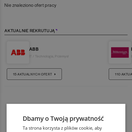
Nie znaleziono ofert pracy
AKTUALNIE REKRUTUJĄ
ABB
IT / Technologia
,
Przemysł
15
AKTUALNYCH OFERT
110
AKTU
Dbamy o Twoją prywatność
Ta strona korzysta z plików cookie, aby