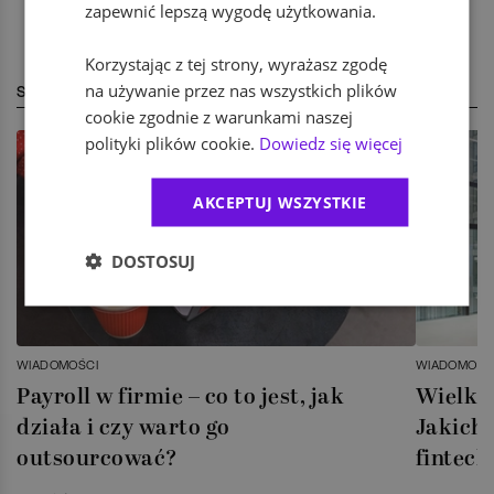
zapewnić lepszą wygodę użytkowania.
Korzystając z tej strony, wyrażasz zgodę
na używanie przez nas wszystkich plików
STREFA EKSPERTA
cookie zgodnie z warunkami naszej
polityki plików cookie.
Dowiedz się więcej
AKCEPTUJ WSZYSTKIE
DOSTOSUJ
WIADOMOŚCI
WIADOMOŚC
Payroll w firmie – co to jest, jak
Wielka 
działa i czy warto go
Jakich 
outsourcować?
fintech