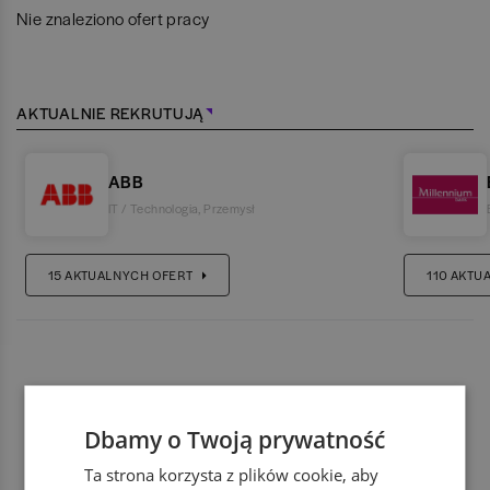
Nie znaleziono ofert pracy
AKTUALNIE REKRUTUJĄ
ABB
IT / Technologia
,
Przemysł
15
AKTUALNYCH OFERT
110
AKTU
Dbamy o Twoją prywatność
Ta strona korzysta z plików cookie, aby