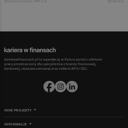
Materiał partnera, HRK S.A.
Marta Magie
Karierawfinansach.pl to największy w Polsce portal z ofertami
pracy przeznaczony dla specjalistów z branży finansowej,
bankowej, ubezpieczeniowej oraz sektora BPO/SSC.
INNE PROJEKTY
INFORMACJE