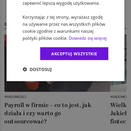
zapewnić lepszą wygodę użytkowania.
Korzystając z tej strony, wyrażasz zgodę
na używanie przez nas wszystkich plików
STREFA EKSPERTA
cookie zgodnie z warunkami naszej
polityki plików cookie.
Dowiedz się więcej
AKCEPTUJ WSZYSTKIE
DOSTOSUJ
WIADOMOŚCI
WIADOMOŚC
Payroll w firmie – co to jest, jak
Wielka 
działa i czy warto go
Jakich 
outsourcować?
fintech