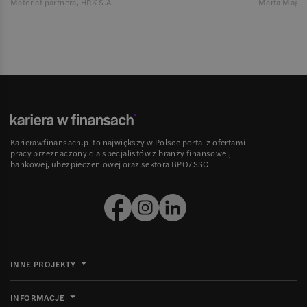
Materiał partnera, HRK S.A.
Marta Magie
Karierawfinansach.pl to największy w Polsce portal z ofertami
pracy przeznaczony dla specjalistów z branży finansowej,
bankowej, ubezpieczeniowej oraz sektora BPO/SSC.
INNE PROJEKTY
INFORMACJE