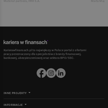
Materiał partnera, HRK S.A.
Marta Magie
Karierawfinansach.pl to największy w Polsce portal z ofertami
pracy przeznaczony dla specjalistów z branży finansowej,
bankowej, ubezpieczeniowej oraz sektora BPO/SSC.
INNE PROJEKTY
INFORMACJE