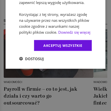
zapewnić lepszą wygodę użytkowania.
Korzystając z tej strony, wyrażasz zgodę
na używanie przez nas wszystkich plików
STREFA EKSPERTA
cookie zgodnie z warunkami naszej
polityki plików cookie.
Dowiedz się więcej
AKCEPTUJ WSZYSTKIE
DOSTOSUJ
WIADOMOŚCI
WIADOMOŚC
Payroll w firmie – co to jest, jak
Wielka 
działa i czy warto go
Jakich 
outsourcować?
fintech