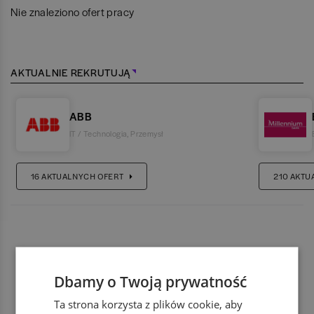
Nie znaleziono ofert pracy
AKTUALNIE REKRUTUJĄ
ABB
IT / Technologia
,
Przemysł
16
AKTUALNYCH OFERT
210
AKTU
Dbamy o Twoją prywatność
Ta strona korzysta z plików cookie, aby