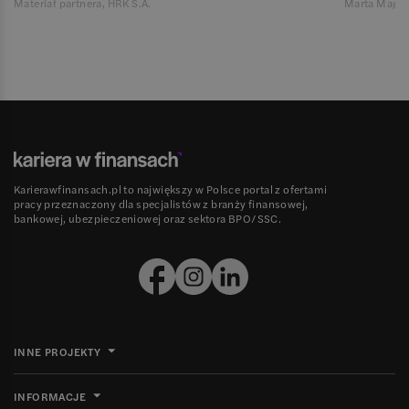
Materiał partnera, HRK S.A.
Marta Magie
Karierawfinansach.pl to największy w Polsce portal z ofertami
pracy przeznaczony dla specjalistów z branży finansowej,
bankowej, ubezpieczeniowej oraz sektora BPO/SSC.
INNE PROJEKTY
INFORMACJE