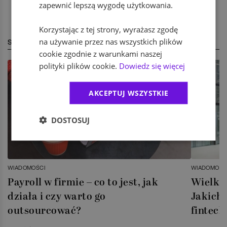
zapewnić lepszą wygodę użytkowania.
Korzystając z tej strony, wyrażasz zgodę
na używanie przez nas wszystkich plików
STREFA EKSPERTA
cookie zgodnie z warunkami naszej
polityki plików cookie.
Dowiedz się więcej
AKCEPTUJ WSZYSTKIE
DOSTOSUJ
WIADOMOŚCI
WIADOMOŚC
Payroll w firmie – co to jest, jak
Wielka 
działa i czy warto go
Jakich 
outsourcować?
fintech