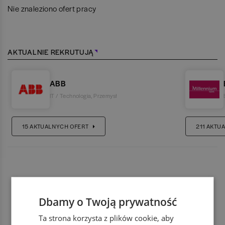
Nie znaleziono ofert pracy
AKTUALNIE REKRUTUJĄ
ABB
IT / Technologia
,
Przemysł
15
AKTUALNYCH OFERT
211
AKTUA
Dbamy o Twoją prywatność
Ta strona korzysta z plików cookie, aby