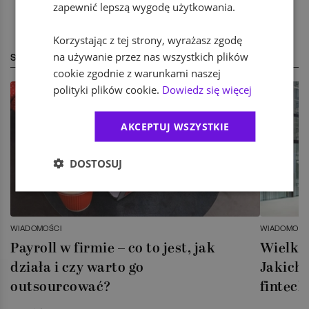
zapewnić lepszą wygodę użytkowania.
Korzystając z tej strony, wyrażasz zgodę
na używanie przez nas wszystkich plików
STREFA EKSPERTA
cookie zgodnie z warunkami naszej
polityki plików cookie.
Dowiedz się więcej
AKCEPTUJ WSZYSTKIE
DOSTOSUJ
WIADOMOŚCI
WIADOMOŚC
Payroll w firmie – co to jest, jak
Wielka 
działa i czy warto go
Jakich 
outsourcować?
fintech