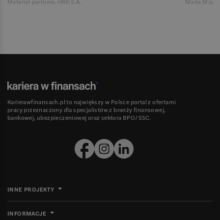
Materiał partnera, HRK S.A.
Marta Magie
Karierawfinansach.pl to największy w Polsce portal z ofertami
pracy przeznaczony dla specjalistów z branży finansowej,
bankowej, ubezpieczeniowej oraz sektora BPO/SSC.
INNE PROJEKTY
INFORMACJE