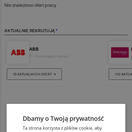
Nie znaleziono ofert pracy
AKTUALNIE REKRUTUJĄ
ABB
IT / Technologia
,
Przemysł
15
AKTUALNYCH OFERT
110
AKTU
Dbamy o Twoją prywatność
Ta strona korzysta z plików cookie, aby