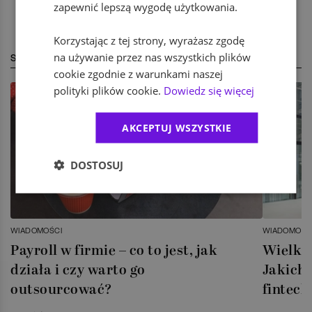
zapewnić lepszą wygodę użytkowania.
Korzystając z tej strony, wyrażasz zgodę
na używanie przez nas wszystkich plików
STREFA EKSPERTA
cookie zgodnie z warunkami naszej
polityki plików cookie.
Dowiedz się więcej
AKCEPTUJ WSZYSTKIE
DOSTOSUJ
WIADOMOŚCI
WIADOMOŚC
Payroll w firmie – co to jest, jak
Wielka 
działa i czy warto go
Jakich 
outsourcować?
fintech