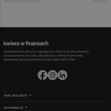
Materiał partnera, HRK S.A.
Marta Magie
Karierawfinansach.pl to największy w Polsce portal z ofertami
pracy przeznaczony dla specjalistów z branży finansowej,
bankowej, ubezpieczeniowej oraz sektora BPO/SSC.
INNE PROJEKTY
INFORMACJE