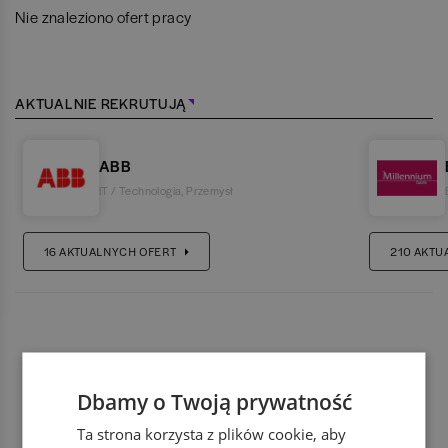
Nie znaleziono ofert pracy
AKTUALNIE REKRUTUJĄ
ABB
IT / Technologia
,
Przemysł
16
AKTUALNYCH OFERT
210
AKTU
Dbamy o Twoją prywatność
Ta strona korzysta z plików cookie, aby