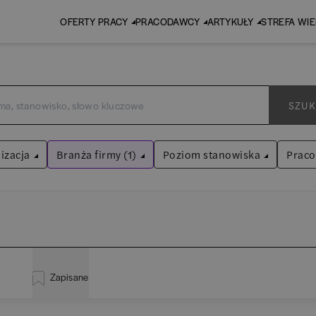
OFERTY PRACY
PRACODAWCY
ARTYKUŁY
STREFA WI
SZUK
izacja
Branża firmy (1)
Poziom stanowiska
Prac
Budownictwo
Asystent
(
31
)
Wyczyść filtry
Praktykant / stażysta
(
33
)
inistracja
(
20
)
EY
Audyt / Konsulting
Specjalista
(
703
)
Zapisane
liza
(
114
)
P
Bankowość
Kierownik/Manager
(
247
)