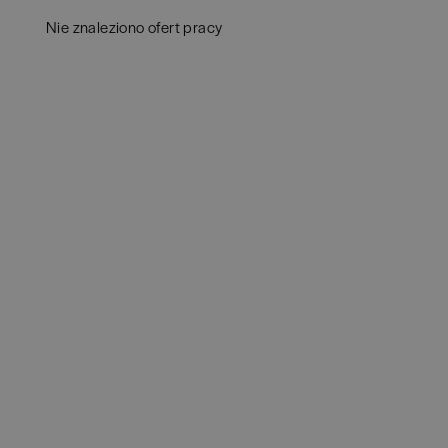
Aud
Białogard
(
1
)
Nie znaleziono ofert pracy
Ba
Białystok
(
4
)
Hum
Bielsko-Biała
(
1
)
IT
(
POKAŻ OFE
Bochnia
(
1
)
Kon
Brodnica
(
1
)
Ksi
Brzeg
(
1
)
Pod
Brzesko
(
1
)
Ube
Brzozów
(
1
)
Zar
Bydgoszcz
(
1
)