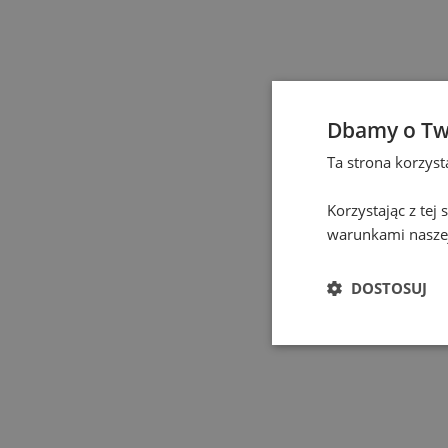
Częstochowa
(
1
)
Elbląg
(
1
)
Dbamy o Tw
Gdańsk
(
131
)
Ta strona korzys
Gdynia
(
3
)
Korzystając z tej
warunkami naszej
Gliwice
(
2
)
DOSTOSUJ
Głogów
(
1
)
Gniezno
(
2
)
Gorzów Wielkopolski
(
1
)