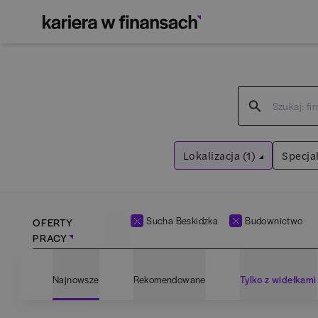
Lokalizacja (1)
Specjal
Sucha Beskidzka
Wyczyść filtry
Sucha Beskidzka
Budownictwo
OFERTY
PRACY
Adm
Najnowsze
Rekomendowane
Tylko z widełkami
Ana
Bartoszyce
(
1
)