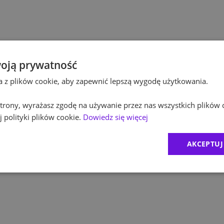
Po
Budownictwo
Po
Inżynieria
Eq
Kultura / Media
oją prywatność
ta z plików cookie, aby zapewnić lepszą wygodę użytkowania.
R
Edukacja
 strony, wyrażasz zgodę na używanie przez nas wszystkich plików 
Zu
 polityki plików cookie.
Dowiedz się więcej
M
AKCEPTUJ
C
Ex
B