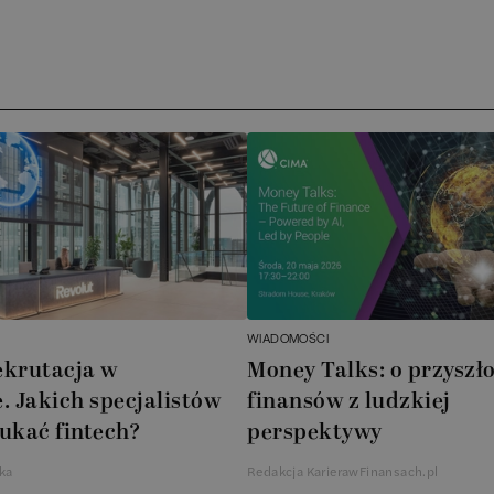
Ar
AT
N
B
Cu
A
WIADOMOŚCI
A
ekrutacja w
Money Talks: o przyszło
. Jakich specjalistów
finansów z ludzkiej
In
ukać fintech?
perspektywy
W
ka
Redakcja KarierawFinansach.pl