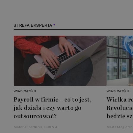
Konstancin-Jeziorna
(
1
)
Kościerzyna
(
1
)
STREFA EKSPERTA
Kraków
(
164
)
Lębork
(
1
)
Legionowo
(
1
)
Legnica
(
1
)
WIADOMOŚCI
WIADOMOŚCI
Payroll w firmie – co to jest,
Wielka r
Łódź
(
85
)
jak działa i czy warto go
Revolucie
outsourcować?
będzie sz
Łomianki
(
2
)
Materiał partnera, HRK S.A.
Marta Magierec