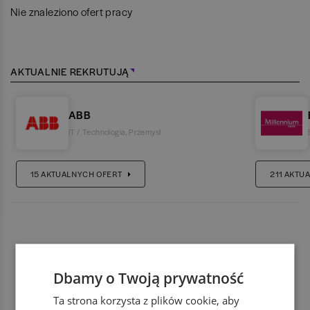
Nie znaleziono ofert pracy
AKTUALNIE REKRUTUJĄ
ABB
IT / Technologia
,
Przemysł
15
AKTUALNYCH OFERT
211
AKTUA
Dbamy o Twoją prywatność
Ta strona korzysta z plików cookie, aby