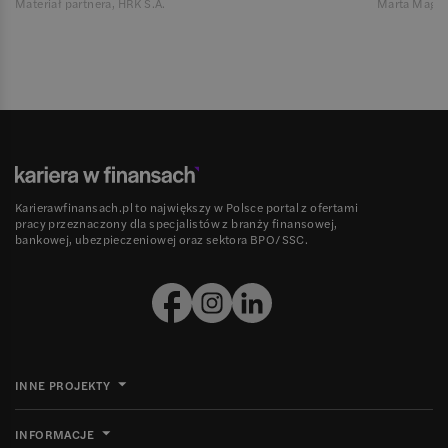
Materiał partnera, HRK S.A.
Marta Magie
Karierawfinansach.pl to największy w Polsce portal z ofertami
pracy przeznaczony dla specjalistów z branży finansowej,
bankowej, ubezpieczeniowej oraz sektora BPO/SSC.
INNE PROJEKTY
INFORMACJE