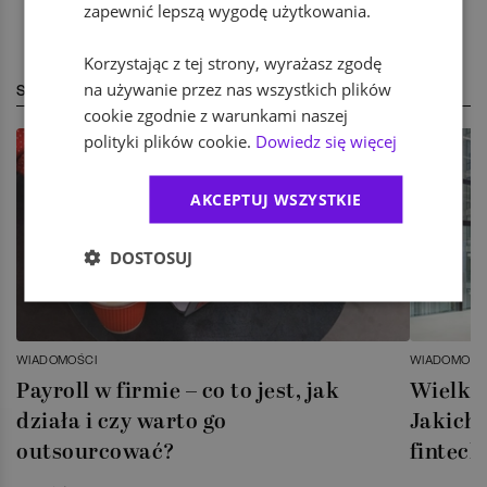
zapewnić lepszą wygodę użytkowania.
Korzystając z tej strony, wyrażasz zgodę
na używanie przez nas wszystkich plików
STREFA EKSPERTA
cookie zgodnie z warunkami naszej
polityki plików cookie.
Dowiedz się więcej
AKCEPTUJ WSZYSTKIE
DOSTOSUJ
WIADOMOŚCI
WIADOMOŚC
Payroll w firmie – co to jest, jak
Wielka 
działa i czy warto go
Jakich 
outsourcować?
fintech