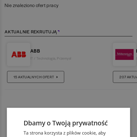
Nie znaleziono ofert pracy
AKTUALNIE REKRUTUJĄ
ABB
IT / Technologia
,
Przemysł
15
AKTUALNYCH OFERT
207
AKTU
Dbamy o Twoją prywatność
Ta strona korzysta z plików cookie, aby