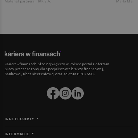
Materiał partnera, HRK S.A.
Marta Magie
Karierawfinansach.pl to największy w Polsce portal z ofertami
pracy przeznaczony dla specjalistów z branży finansowej,
bankowej, ubezpieczeniowej oraz sektora BPO/SSC.
INNE PROJEKTY
INFORMACJE