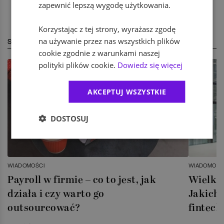
zapewnić lepszą wygodę użytkowania.
Korzystając z tej strony, wyrażasz zgodę
na używanie przez nas wszystkich plików
STREFA EKSPERTA
cookie zgodnie z warunkami naszej
polityki plików cookie.
Dowiedz się więcej
AKCEPTUJ WSZYSTKIE
DOSTOSUJ
WIADOMOŚCI
WIADOMOŚC
Payroll w firmie – co to jest, jak
Wielka 
działa i czy warto go
Jakich 
outsourcować?
fintech