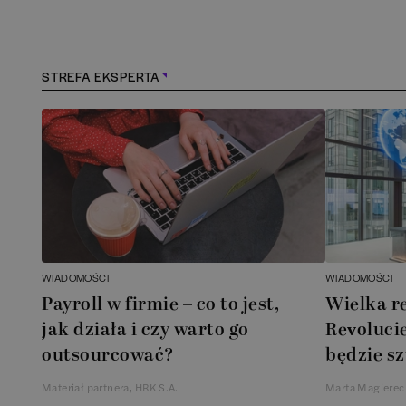
Kędzierzyn-Koźle
(
1
)
Kielce
(
1
)
STREFA EKSPERTA
Konstancin-Jeziorna
(
1
)
Kościerzyna
(
1
)
Kraków
(
158
)
Lębork
(
1
)
WIADOMOŚCI
WIADOMOŚCI
Payroll w firmie – co to jest,
Wielka r
Legionowo
(
1
)
jak działa i czy warto go
Revolucie
outsourcować?
będzie sz
Legnica
(
1
)
Materiał partnera, HRK S.A.
Marta Magierec