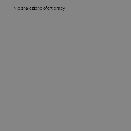
Aud
Białogard
(
1
)
Nie znaleziono ofert pracy
Ba
Białystok
(
3
)
Hum
Bielsko-Biała
(
1
)
IT
(
POKAŻ OFE
Bochnia
(
1
)
Kon
Brno
(
1
)
Ksi
Brodnica
(
1
)
Pod
Brzeg
(
1
)
Ube
Brzesko
(
1
)
Zar
Brzozów
(
1
)