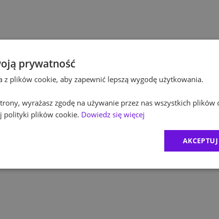
Po
Budownictwo
Po
Inżynieria
Eq
Kultura / Media
oją prywatność
ta z plików cookie, aby zapewnić lepszą wygodę użytkowania.
R
Edukacja
 strony, wyrażasz zgodę na używanie przez nas wszystkich plików 
Zu
 polityki plików cookie.
Dowiedz się więcej
M
AKCEPTUJ
C
Ex
B