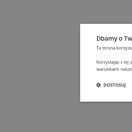
Czeladź
(
1
)
Częstochowa
(
1
)
Dbamy o Tw
Eindhoven
(
1
)
Ta strona korzys
Elbląg
(
1
)
Korzystając z tej
warunkami naszej
Gdańsk
(
115
)
DOSTOSUJ
Gdynia
(
3
)
Gliwice
(
2
)
Głogów
(
1
)