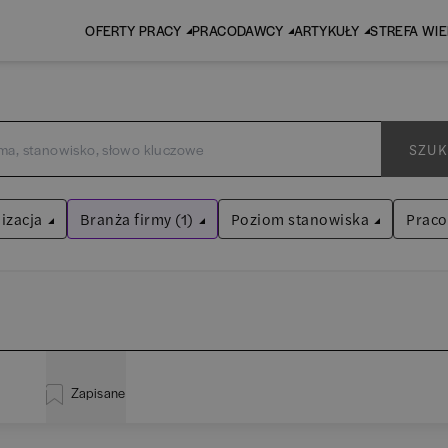
OFERTY PRACY
PRACODAWCY
ARTYKUŁY
STREFA WI
SZUK
izacja
Branża firmy (1)
Poziom stanowiska
Prac
Ubezpieczenia
Asystent
(
30
)
Wyczyść filtry
Praktykant / stażysta
(
34
)
inistracja
(
18
)
EY
Audyt / Konsulting
Specjalista
(
636
)
Zapisane
liza
(
110
)
P
Bankowość
Kierownik/Manager
(
240
)