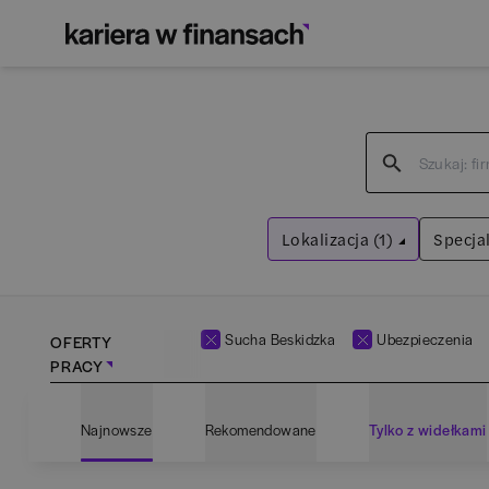
Lokalizacja (1)
Specjal
Sucha Beskidzka
Wyczyść filtry
Sucha Beskidzka
Ubezpieczenia
OFERTY
PRACY
Adm
Najnowsze
Rekomendowane
Tylko z widełkami
Ana
Bartoszyce
(
1
)