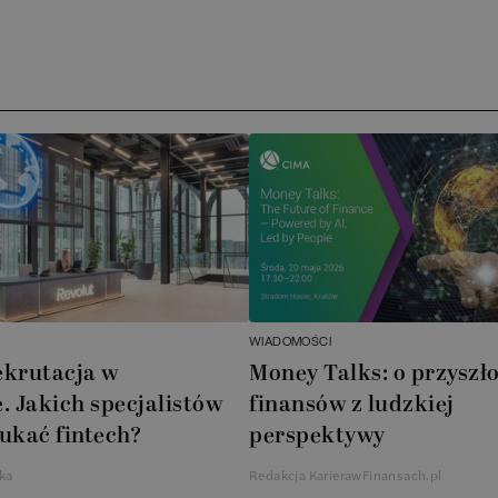
Ar
AT
N
B
Cu
A
WIADOMOŚCI
A
ekrutacja w
Money Talks: o przyszło
. Jakich specjalistów
finansów z ludzkiej
In
ukać fintech?
perspektywy
W
ka
Redakcja KarierawFinansach.pl