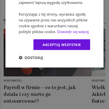
zapewnić lepszą wygodę użytkowania.
Korzystając z tej strony, wyrażasz zgodę
na używanie przez nas wszystkich plików
STREFA EKSPERTA
cookie zgodnie z warunkami naszej
polityki plików cookie.
Dowiedz się więcej
AKCEPTUJ WSZYSTKIE
DOSTOSUJ
WIADOMOŚCI
WIADOMOŚC
Payroll w firmie – co to jest, jak
Wielka 
działa i czy warto go
Jakich 
outsourcować?
fintech