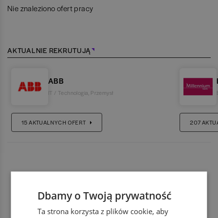
Nie znaleziono ofert pracy
AKTUALNIE REKRUTUJĄ
ABB
IT / Technologia
,
Przemysł
15
AKTUALNYCH OFERT
207
AKTU
Dbamy o Twoją prywatność
Ta strona korzysta z plików cookie, aby