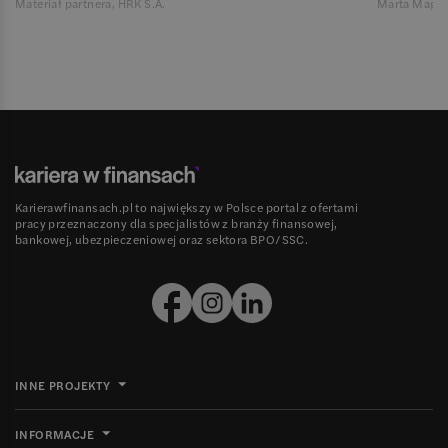
Materiał partnera, HRK S.A.
Marta Magie
Karierawfinansach.pl to największy w Polsce portal z ofertami
pracy przeznaczony dla specjalistów z branży finansowej,
bankowej, ubezpieczeniowej oraz sektora BPO/SSC.
INNE PROJEKTY
INFORMACJE