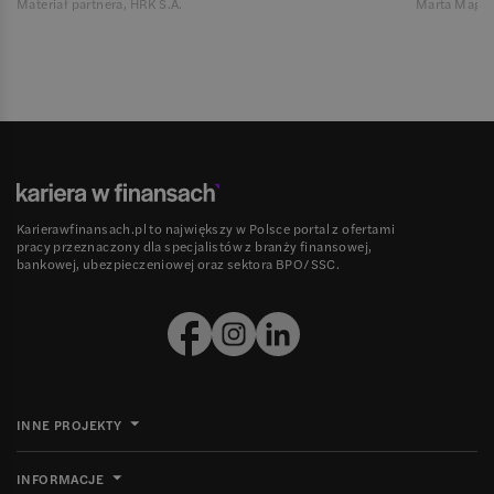
Materiał partnera, HRK S.A.
Marta Magie
Karierawfinansach.pl to największy w Polsce portal z ofertami
pracy przeznaczony dla specjalistów z branży finansowej,
bankowej, ubezpieczeniowej oraz sektora BPO/SSC.
INNE PROJEKTY
INFORMACJE