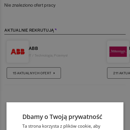
Nie znaleziono ofert pracy
AKTUALNIE REKRUTUJĄ
ABB
IT / Technologia
,
Przemysł
15
AKTUALNYCH OFERT
211
AKTUA
Dbamy o Twoją prywatność
Ta strona korzysta z plików cookie, aby