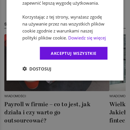
zapewnić lepszą wygodę użytkowania.
Korzystając z tej strony, wyrażasz zgodę
na używanie przez nas wszystkich plików
STREFA EKSPERTA
cookie zgodnie z warunkami naszej
polityki plików cookie.
Dowiedz się więcej
AKCEPTUJ WSZYSTKIE
DOSTOSUJ
WIADOMOŚCI
WIADOMOŚC
Payroll w firmie – co to jest, jak
Wielka 
działa i czy warto go
Jakich 
outsourcować?
fintech