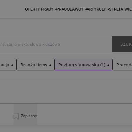
OFERTY PRACY
PRACODAWCY
ARTYKUŁY
STREFA WI
SZUK
zacja
Branża firmy
Poziom stanowiska (1)
Pracod
Asystent
Audyt / Konsulting
Wyczyść filtry
Bankowość
istracja
(
20
)
EY 
Asystent
(
31
)
BPO / SSC
Zapisane
za
(
114
)
Pw
Praktykant / stażysta
(
33
)
Human Resources / Rekrutacja