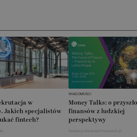
Arc
ATA
No
Boo
Cub
AXA
WIADOMOŚCI
Akz
ekrutacja w
Money Talks: o przyszło
. Jakich specjalistów
finansów z ludzkiej
Ins
ukać fintech?
perspektywy
Wsp
ka
Redakcja KarierawFinansach.pl