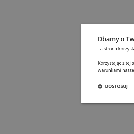
Elbląg
(
1
)
Gdańsk
(
130
)
Gdynia
(
4
)
Dbamy o Tw
Ta strona korzys
Gliwice
(
2
)
Korzystając z tej
Głogów
(
1
)
warunkami naszej
Gniezno
(
2
)
DOSTOSUJ
Gorzów Wielkopolski
(
Grodzisk Mazowiecki
(
Hel
(
1
)