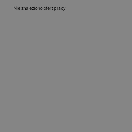
Białystok
(
4
)
Audy
Nie znaleziono ofert pracy
Bielsko-Biała
(
1
)
Bank
Bochnia
(
1
)
Huma
Brodnica
(
1
)
IT
(
3
POKAŻ 
Brzeg
(
1
)
Konsu
Brzesko
(
1
)
Księ
Brzozów
(
1
)
Podat
Bydgoszcz
(
1
)
Ubez
Cała Polska
(
2
)
Zarzą