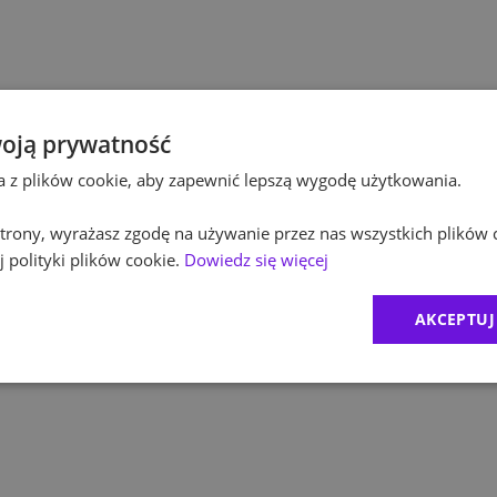
Pol
Kultura / Media
Pol
Edukacja
Equ
oją prywatność
ta z plików cookie, aby zapewnić lepszą wygodę użytkowania.
RO
 strony, wyrażasz zgodę na używanie przez nas wszystkich plików 
Zur
 polityki plików cookie.
Dowiedz się więcej
MD
AKCEPTUJ
1
)
CR
2
)
Exc
BDO