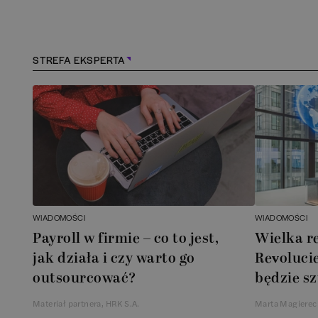
Kościerzyna
(
1
)
Kraków
(
164
)
STREFA EKSPERTA
Lębork
(
1
)
Legionowo
(
1
)
Legnica
(
1
)
Łódź
(
85
)
WIADOMOŚCI
WIADOMOŚCI
Łomianki
(
2
)
Payroll w firmie – co to jest,
Wielka r
jak działa i czy warto go
Revolucie
Lublin
(
39
)
outsourcować?
będzie sz
Materiał partnera, HRK S.A.
Marta Magierec
Mielec
(
2
)