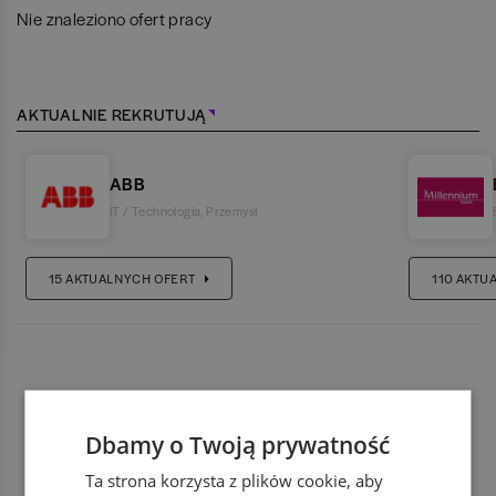
Nie znaleziono ofert pracy
AKTUALNIE REKRUTUJĄ
ABB
IT / Technologia
,
Przemysł
15
AKTUALNYCH OFERT
110
AKTU
Dbamy o Twoją prywatność
Ta strona korzysta z plików cookie, aby