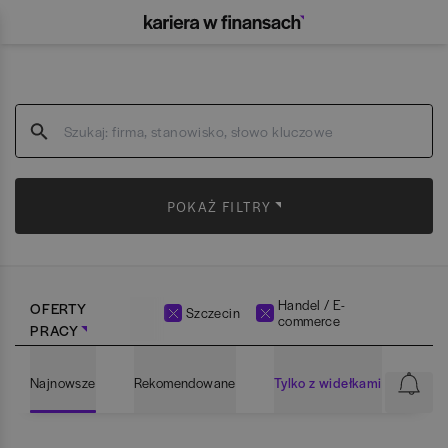
POKAŻ FILTRY
Handel / E-
OFERTY
Szczecin
commerce
PRACY
Najnowsze
Rekomendowane
Tylko z widełkami