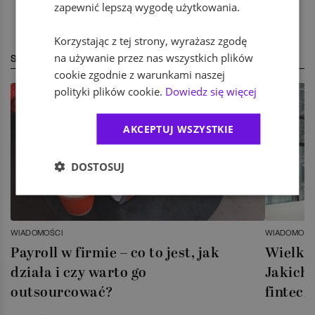
zapewnić lepszą wygodę użytkowania.
Korzystając z tej strony, wyrażasz zgodę
na używanie przez nas wszystkich plików
STREFA EKSPERTA
cookie zgodnie z warunkami naszej
polityki plików cookie.
Dowiedz się więcej
AKCEPTUJ WSZYSTKIE
DOSTOSUJ
WIADOMOŚCI
WIADOMOŚC
Payroll w firmie – co to jest, jak
Wielka 
działa i czy warto go
Jakich 
outsourcować?
fintech