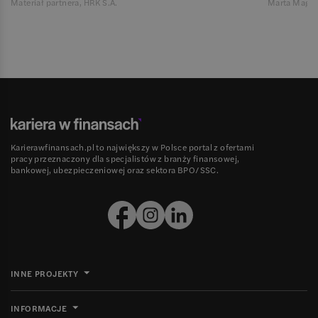
Materiał partnera, HRK S.A.
Marta Magie
Karierawfinansach.pl to największy w Polsce portal z ofertami
pracy przeznaczony dla specjalistów z branży finansowej,
bankowej, ubezpieczeniowej oraz sektora BPO/SSC.
INNE PROJEKTY
INFORMACJE