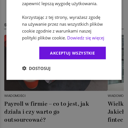
zapewnić lepszą wygodę użytkowania.
Korzystając z tej strony, wyrażasz zgodę
na używanie przez nas wszystkich plików
STREFA EKSPERTA
cookie zgodnie z warunkami naszej
polityki plików cookie.
Dowiedz się więcej
AKCEPTUJ WSZYSTKIE
DOSTOSUJ
WIADOMOŚCI
WIADOMOŚC
Payroll w firmie – co to jest, jak
Wielka 
działa i czy warto go
Jakich 
outsourcować?
fintech