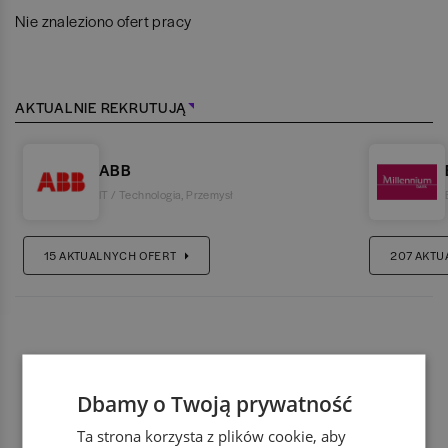
Nie znaleziono ofert pracy
AKTUALNIE REKRUTUJĄ
ABB
IT / Technologia
,
Przemysł
15
AKTUALNYCH OFERT
207
AKTU
Dbamy o Twoją prywatność
Ta strona korzysta z plików cookie, aby