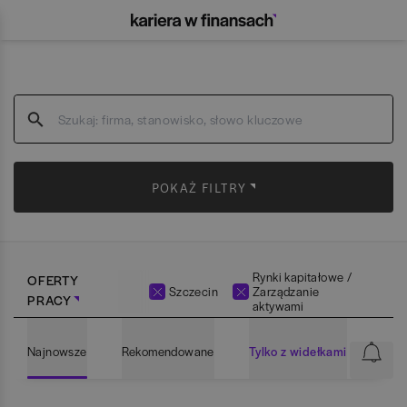
POKAŻ FILTRY
Rynki kapitałowe /
OFERTY
Szczecin
Zarządzanie
PRACY
aktywami
Najnowsze
Rekomendowane
Tylko z widełkami