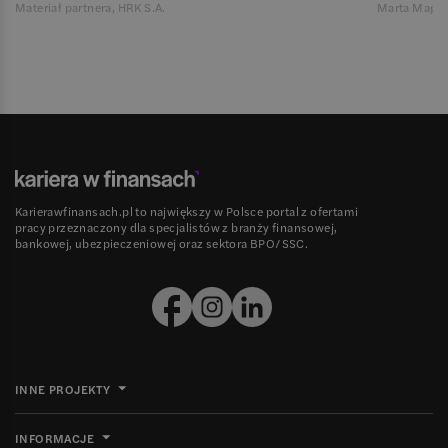
Materiał partnera, HRK S.A.
Marta Magie
Karierawfinansach.pl to największy w Polsce portal z ofertami
pracy przeznaczony dla specjalistów z branży finansowej,
bankowej, ubezpieczeniowej oraz sektora BPO/SSC.
INNE PROJEKTY
INFORMACJE