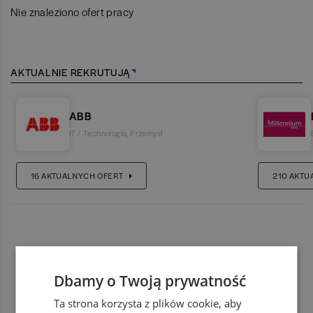
Nie znaleziono ofert pracy
AKTUALNIE REKRUTUJĄ
ABB
IT / Technologia
,
Przemysł
16
AKTUALNYCH OFERT
210
AKTU
Dbamy o Twoją prywatność
Ta strona korzysta z plików cookie, aby