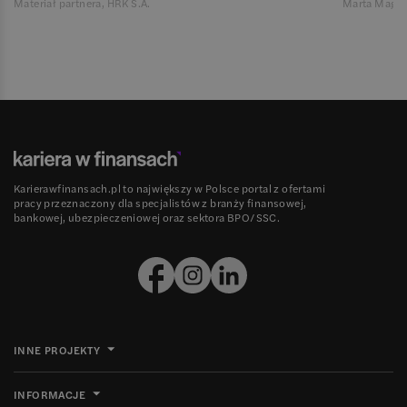
Materiał partnera, HRK S.A.
Marta Magie
Karierawfinansach.pl to największy w Polsce portal z ofertami
pracy przeznaczony dla specjalistów z branży finansowej,
bankowej, ubezpieczeniowej oraz sektora BPO/SSC.
INNE PROJEKTY
INFORMACJE