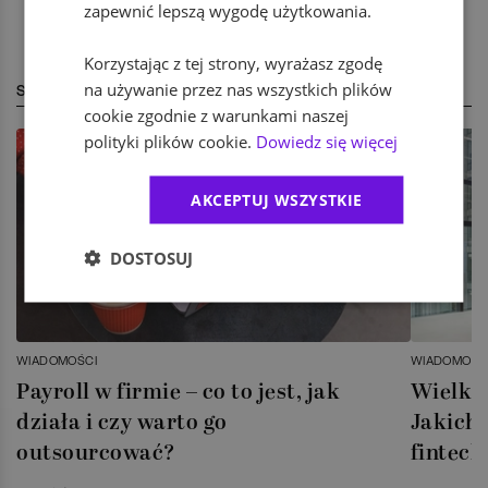
zapewnić lepszą wygodę użytkowania.
Korzystając z tej strony, wyrażasz zgodę
na używanie przez nas wszystkich plików
STREFA EKSPERTA
cookie zgodnie z warunkami naszej
polityki plików cookie.
Dowiedz się więcej
AKCEPTUJ WSZYSTKIE
DOSTOSUJ
WIADOMOŚCI
WIADOMOŚC
Payroll w firmie – co to jest, jak
Wielka 
działa i czy warto go
Jakich 
outsourcować?
fintech