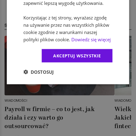
zapewnić lepszą wygodę użytkowania.
Korzystając z tej strony, wyrażasz zgodę
na używanie przez nas wszystkich plików
STREFA EKSPERTA
cookie zgodnie z warunkami naszej
polityki plików cookie.
Dowiedz się więcej
AKCEPTUJ WSZYSTKIE
DOSTOSUJ
WIADOMOŚCI
WIADOMOŚC
Payroll w firmie – co to jest, jak
Wielka 
działa i czy warto go
Jakich 
outsourcować?
fintech