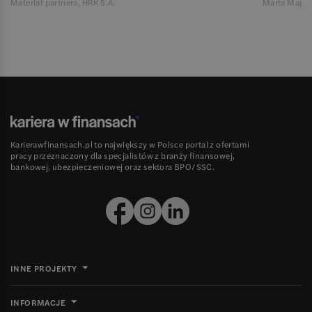
Materiał partnera, HRK S.A.
Marta Magie
Karierawfinansach.pl to największy w Polsce portal z ofertami
pracy przeznaczony dla specjalistów z branży finansowej,
bankowej, ubezpieczeniowej oraz sektora BPO/SSC.
INNE PROJEKTY
INFORMACJE