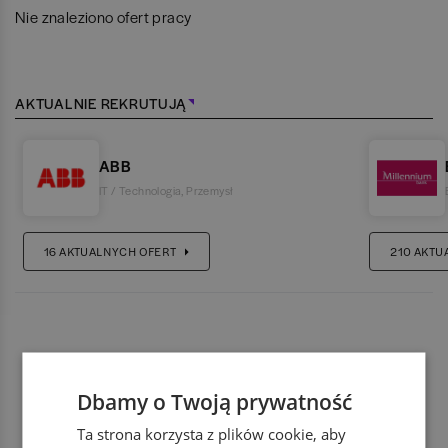
Nie znaleziono ofert pracy
AKTUALNIE REKRUTUJĄ
ABB
IT / Technologia
,
Przemysł
16
AKTUALNYCH OFERT
210
AKTU
Dbamy o Twoją prywatność
Ta strona korzysta z plików cookie, aby