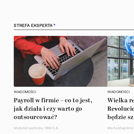
Konstancin-Jeziorna
(
1
)
Kościerzyna
(
1
)
STREFA EKSPERTA
Kraków
(
164
)
Lębork
(
1
)
Legionowo
(
1
)
Legnica
(
1
)
WIADOMOŚCI
WIADOMOŚCI
Payroll w firmie – co to jest,
Wielka r
Łódź
(
85
)
jak działa i czy warto go
Revolucie
outsourcować?
będzie sz
Łomianki
(
2
)
Materiał partnera, HRK S.A.
Marta Magierec