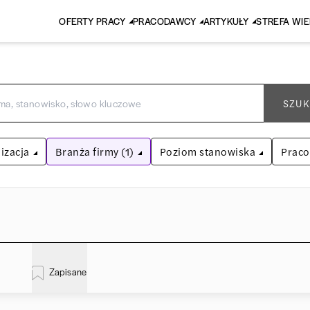
OFERTY PRACY
PRACODAWCY
ARTYKUŁY
STREFA WI
SZUK
izacja
Branża firmy (1)
Poziom stanowiska
Prac
Faktoring
Asystent
(
31
)
Wyczyść filtry
Praktykant / stażysta
(
33
)
inistracja
(
20
)
EY
Audyt / Konsulting
Specjalista
(
713
)
Zapisane
liza
(
114
)
P
Bankowość
Kierownik/Manager
(
247
)