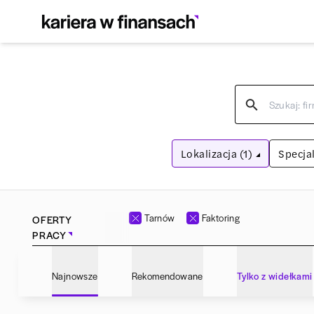
Lokalizacja (1)
Specjal
Tarnów
Wyczyść filtry
Tarnów
Faktoring
OFERTY
PRACY
Adm
Najnowsze
Rekomendowane
Tylko z widełkami
Ana
Bartoszyce
(
1
)