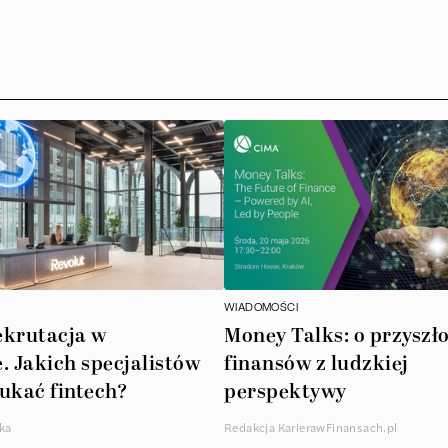
Ar
AT
N
B
Cu
A
WIADOMOŚCI
A
ekrutacja w
Money Talks: o przyszło
. Jakich specjalistów
finansów z ludzkiej
In
ukać fintech?
perspektywy
W
ka
Redakcja KarierawFinansach.pl