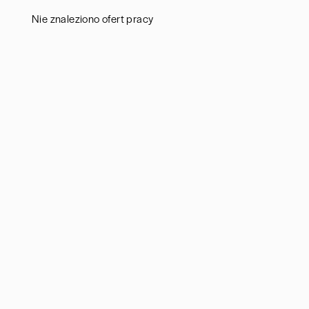
Aud
Białogard
(
1
)
Nie znaleziono ofert pracy
Ba
Białystok
(
4
)
Hum
Bielsko-Biała
(
1
)
IT
(
POKAŻ OFE
Bochnia
(
1
)
Kon
Brodnica
(
1
)
Ksi
Brzeg
(
1
)
Pod
Brzesko
(
1
)
Ube
Brzozów
(
1
)
Zar
Bydgoszcz
(
1
)