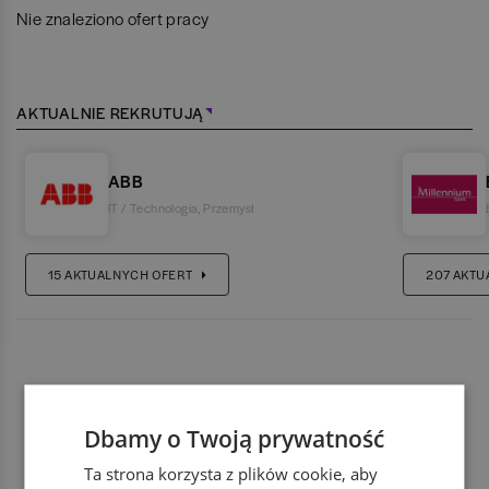
Nie znaleziono ofert pracy
AKTUALNIE REKRUTUJĄ
ABB
IT / Technologia
,
Przemysł
15
AKTUALNYCH OFERT
207
AKTU
Dbamy o Twoją prywatność
Ta strona korzysta z plików cookie, aby