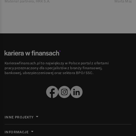
Materiał partnera, HRK S.A.
Marta Magie
Karierawfinansach.pl to największy w Polsce portal z ofertami
pracy przeznaczony dla specjalistów z branży finansowej,
bankowej, ubezpieczeniowej oraz sektora BPO/SSC.
INNE PROJEKTY
INFORMACJE