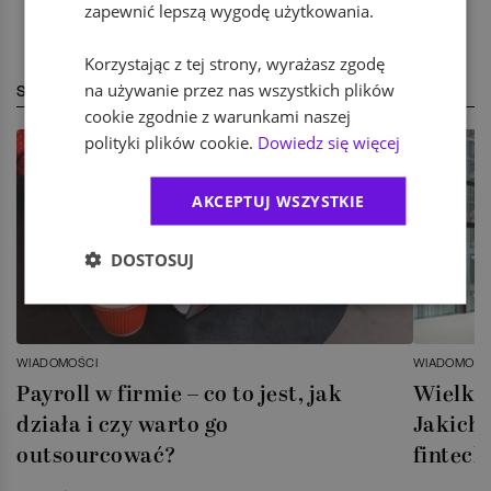
zapewnić lepszą wygodę użytkowania.
Korzystając z tej strony, wyrażasz zgodę
na używanie przez nas wszystkich plików
STREFA EKSPERTA
cookie zgodnie z warunkami naszej
polityki plików cookie.
Dowiedz się więcej
AKCEPTUJ WSZYSTKIE
DOSTOSUJ
WIADOMOŚCI
WIADOMOŚC
Payroll w firmie – co to jest, jak
Wielka 
działa i czy warto go
Jakich 
outsourcować?
fintech