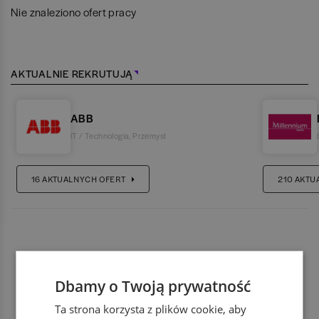
Nie znaleziono ofert pracy
AKTUALNIE REKRUTUJĄ
ABB
IT / Technologia
,
Przemysł
16
AKTUALNYCH OFERT
210
AKTU
Dbamy o Twoją prywatność
Ta strona korzysta z plików cookie, aby