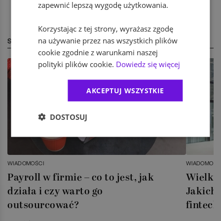
zapewnić lepszą wygodę użytkowania.
Korzystając z tej strony, wyrażasz zgodę
na używanie przez nas wszystkich plików
STREFA EKSPERTA
cookie zgodnie z warunkami naszej
polityki plików cookie.
Dowiedz się więcej
AKCEPTUJ WSZYSTKIE
DOSTOSUJ
WIADOMOŚCI
WIADOMOŚC
Payroll w firmie – co to jest, jak
Wielka 
działa i czy warto go
Jakich 
outsourcować?
fintech