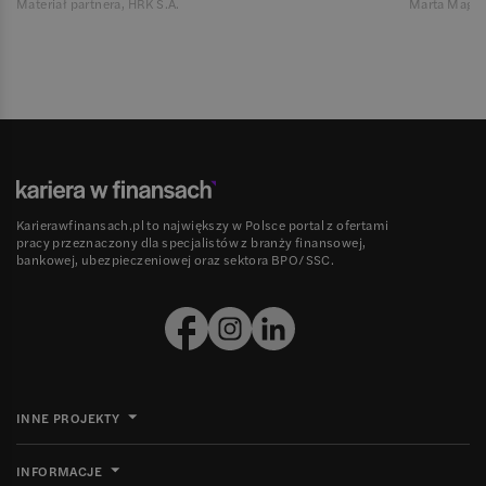
Materiał partnera, HRK S.A.
Marta Magie
Karierawfinansach.pl to największy w Polsce portal z ofertami
pracy przeznaczony dla specjalistów z branży finansowej,
bankowej, ubezpieczeniowej oraz sektora BPO/SSC.
INNE PROJEKTY
INFORMACJE