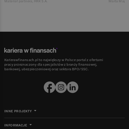
Materiał partnera, HRK S.A.
Marta Magie
Karierawfinansach.pl to największy w Polsce portal z ofertami
pracy przeznaczony dla specjalistów z branży finansowej,
bankowej, ubezpieczeniowej oraz sektora BPO/SSC.
INNE PROJEKTY
INFORMACJE