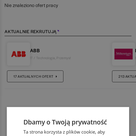
Nie znaleziono ofert pracy
AKTUALNIE REKRUTUJĄ
ABB
IT / Technologia
,
Przemysł
17
AKTUALNYCH OFERT
213
AKTU
Dbamy o Twoją prywatność
Ta strona korzysta z plików cookie, aby