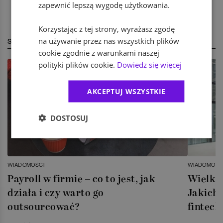
zapewnić lepszą wygodę użytkowania.
Korzystając z tej strony, wyrażasz zgodę
na używanie przez nas wszystkich plików
STREFA EKSPERTA
cookie zgodnie z warunkami naszej
polityki plików cookie.
Dowiedz się więcej
AKCEPTUJ WSZYSTKIE
DOSTOSUJ
WIADOMOŚCI
WIADOMOŚC
Payroll w firmie – co to jest, jak
Wielka 
działa i czy warto go
Jakich 
outsourcować?
fintech